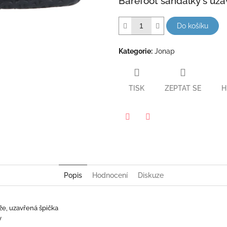
Barefoot sandálky s uz
hvězdiček.
Do košíku
Kategorie
:
Jonap
TISK
ZEPTAT SE
H
Twitter
Facebook
Popis
Hodnocení
Diskuze
ůže, uzavřená špička
y