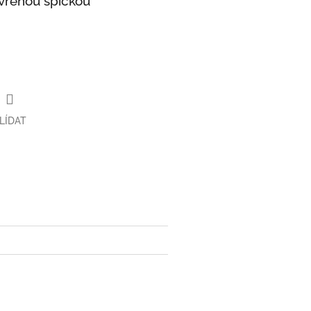
avřenou špičkou
LÍDAT