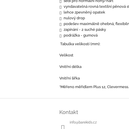
sedí pro normální nohy/nárt
vyndavatelná rovná textilní pěnová s
lehce zpevněný opatek
nulový drop
podešev maximálně ohebná, flexibiln
zapínání - 2 suché pásky
podrážka - gumová
Tabulka velikostí (mm):
Velikost
Vnitřní délka
Vnitřní šířka
*Měřeno měřidlem Plus 12, Clevermess.
Z
á
Kontakt
p
a
info
@
barekids.cz
t