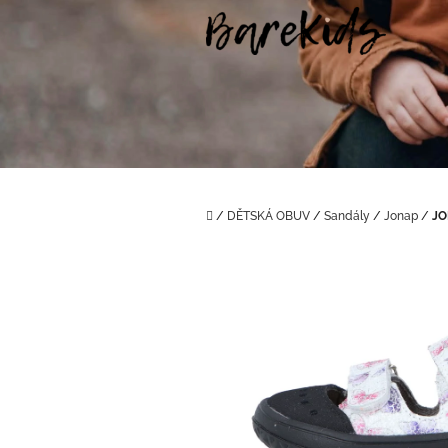
Přejít
na
obsah
Domů
/
DĚTSKÁ OBUV
/
Sandály
/
Jonap
/
JO