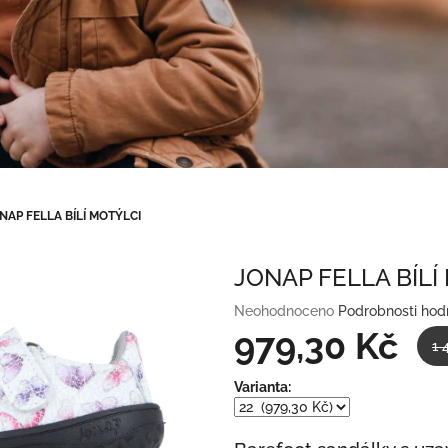
NAP FELLA BÍLÍ MOTÝLCI
JONAP FELLA BÍLÍ
Průměrné
Neohodnoceno
Podrobnosti hod
hodnocení
979,30 Kč
1 
produktu
je
Měrná
Varianta:
0,0
cena:
z
5