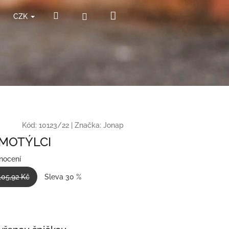
Nákupní
Hledat
Přihlášení
CZK
košík
Kód:
10123/22
|
Značka:
Jonap
 MOTÝLCI
nocení
405,92 Kč
Sleva 30 %