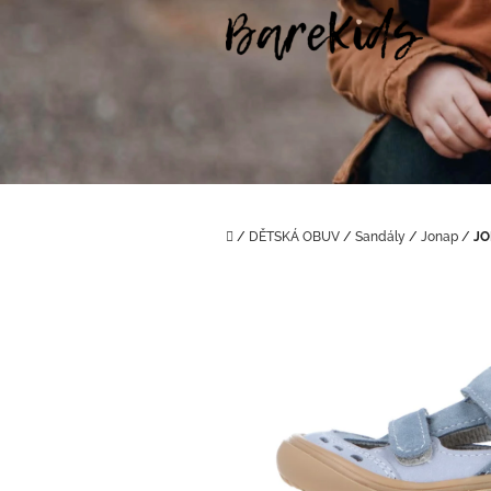
Přejít
na
obsah
Domů
/
DĚTSKÁ OBUV
/
Sandály
/
Jonap
/
JO