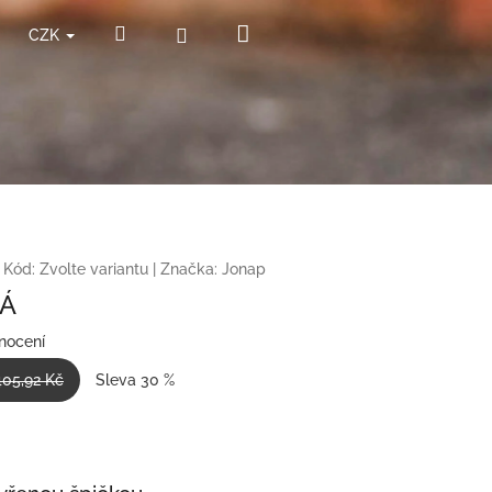
Nákupní
Hledat
Přihlášení
CZK
košík
Kód:
Zvolte variantu
|
Značka:
Jonap
DÁ
nocení
405,92 Kč
Sleva 30 %