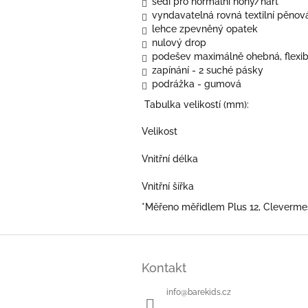
sedí pro normální nohy/nárt
vyndavatelná rovná textilní pěnov
lehce zpevněný opatek
nulový drop
podešev maximálně ohebná, flexibi
zapínání - 2 suché pásky
podrážka - gumová
Tabulka velikostí (mm):
Velikost
Vnitřní délka
Vnitřní šířka
*Měřeno měřidlem Plus 12, Cleverme
Z
á
Kontakt
p
a
info
@
barekids.cz
t