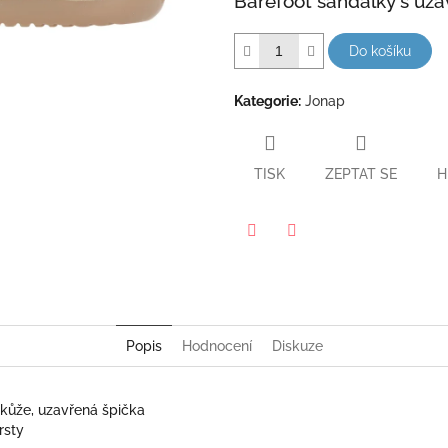
Barefoot sandálky s uz
hvězdiček.
Do košíku
Kategorie
:
Jonap
TISK
ZEPTAT SE
H
Twitter
Facebook
Popis
Hodnocení
Diskuze
z kůže, uzavřená špička
rsty