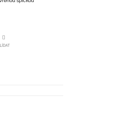
avřenou špičkou
LÍDAT