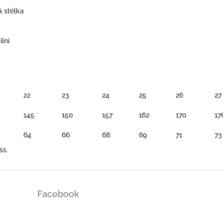
á stélka
lní
22
23
24
25
26
27
145
150
157
162
170
17
64
66
68
69
71
73
ss.
Facebook