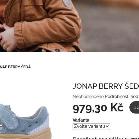
NAP BERRY ŠEDÁ
JONAP BERRY ŠE
Průměrné
Neohodnoceno
Podrobnosti hod
hodnocení
979,30 Kč
1 
produktu
je
Měrná
Varianta:
0,0
cena:
z
5