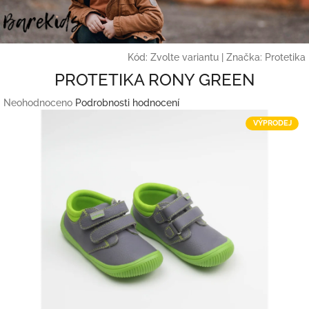
Přejít
na
obsah
Kód:
Zvolte variantu
|
Značka:
Protetika
PROTETIKA RONY GREEN
Průměrné
Neohodnoceno
Podrobnosti hodnocení
hodnocení
VÝPRODEJ
produktu
je
0,0
z
5
hvězdiček.