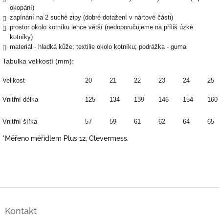
okopání)
zapínání na 2 suché zipy (dobré dotažení v nártové části)
prostor okolo kotníku lehce větší (nedoporučujeme na příliš úzké
kotníky)
materiál - hladká kůže; textilie okolo kotníku; podrážka - guma
Tabulka velikostí (mm):
Velikost
20
21
22
23
24
25
Vnitřní délka
125
134
139
146
154
160
Vnitřní šířka
57
59
61
62
64
65
*Měřeno měřidlem Plus 12, Clevermess.
Z
á
Kontakt
p