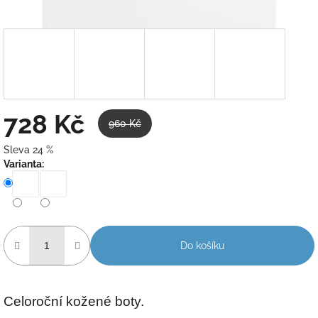
728 Kč
960 Kč
Sleva 24 %
Měrná
Varianta:
cena:
Do košíku
Celoroční kožené boty.