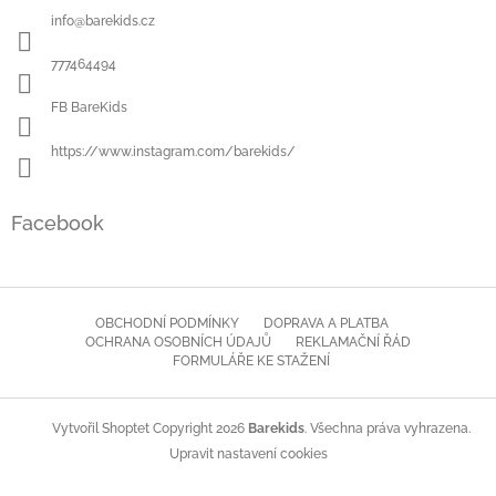
a
info
@
barekids.cz
t
í
777464494
FB BareKids
https://www.instagram.com/barekids/
Facebook
OBCHODNÍ PODMÍNKY
DOPRAVA A PLATBA
OCHRANA OSOBNÍCH ÚDAJŮ
REKLAMAČNÍ ŘÁD
FORMULÁŘE KE STAŽENÍ
Copyright 2026
Barekids
. Všechna práva vyhrazena.
Vytvořil Shoptet
Upravit nastavení cookies