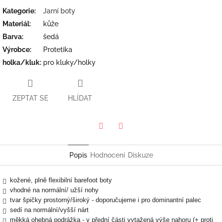
Kategorie
:
Jarní boty
Materiál
:
kůže
Barva
:
šedá
Výrobce
:
Protetika
holka/kluk
:
pro kluky/holky
ZEPTAT SE
HLÍDAT
Twitter
Facebook
Popis
Hodnocení
Diskuze
kožené, plně flexibilní barefoot boty
vhodné na normální/ užší nohy
tvar špičky prostorný/široký - doporučujeme i pro dominantní palec
sedí na normální/vyšší nárt
měkká ohebná podrážka - v přední části vytažená výše nahoru (+ proti