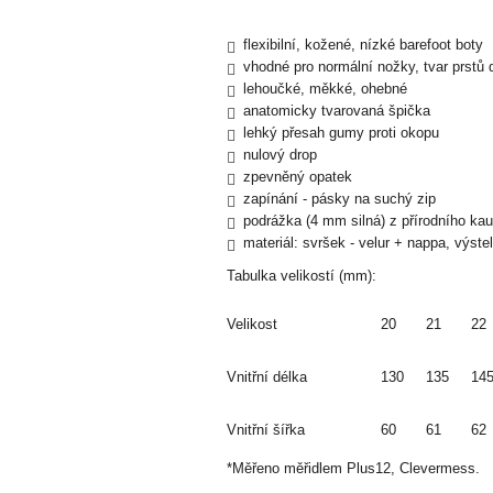
flexibilní, kožené, nízké barefoot boty
vhodné pro normální nožky, tvar prstů 
lehoučké, měkké, ohebné
anatomicky tvarovaná špička
lehký přesah gumy proti okopu
nulový drop
zpevněný opatek
zapínání - pásky na suchý zip
podrážka (4 mm silná) z přírodního ka
materiál: svršek - velur + nappa, výste
Tabulka velikostí (mm):
Velikost
20
21
22
Vnitřní délka
130
135
14
Vnitřní šířka
60
61
62
*Měřeno měřidlem Plus12, Clevermess.