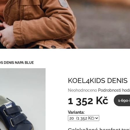
S DENIS NAPA BLUE
KOEL4KIDS DENIS
Průměrné
Neohodnoceno
Podrobnosti hod
hodnocení
1 352 Kč
1 690
produktu
je
Měrná
Varianta:
0,0
cena:
z
5