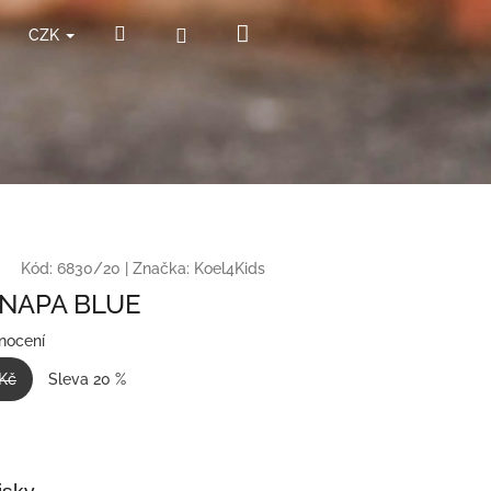
Nákupní
Hledat
Přihlášení
CZK
košík
Kód:
6830/20
|
Značka:
Koel4Kids
 NAPA BLUE
nocení
 Kč
Sleva 20 %