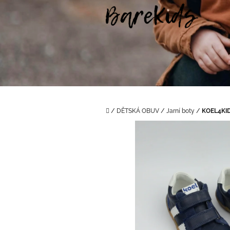
Přejít
na
obsah
Domů
/
DĚTSKÁ OBUV
/
Jarní boty
/
KOEL4KID