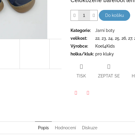
Celokožené barefoot ten
hvězdiček.
Do košíku
Kategorie
:
Jarní boty
velikost
:
22, 23, 24, 25, 26, 27,
Výrobce
:
Koel4Kids
holka/kluk
:
pro kluky
TISK
ZEPTAT SE
H
Twitter
Facebook
Popis
Hodnocení
Diskuze