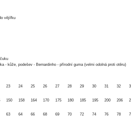
do vějířku
učuku
lka - kůže, podešev - Bernardinho - přírodní guma (velmi odolná proti otěru)
23
24
25
26
27
28
29
30
31
32
3
5
150
158
164
170
175
180
185
195
200
206
2
63
64
66
68
69
70
72
74
76
78
7