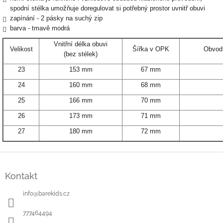
spodní stélka umožňuje doregulovat si potřebný prostor uvnitř obuvi
zapínání - 2 pásky na suchý zip
barva - tmavě modrá
Vnitřní délka obuvi
Velikost
Šířka v OPK
Obvod 
(bez stélek)
23
153 mm
67 mm
24
160 mm
68 mm
25
166 mm
70 mm
26
173 mm
71 mm
27
180 mm
72 mm
Z
á
Kontakt
p
a
info
@
barekids.cz
t
í
777464494