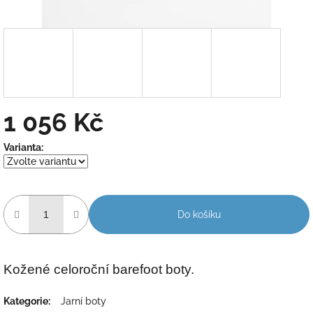
1 056 Kč
Měrná
Varianta:
cena:
Do košíku
Kožené celoroční barefoot boty.
Kategorie
:
Jarní boty