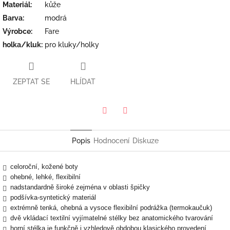
Materiál
:
kůže
Barva
:
modrá
Výrobce
:
Fare
holka/kluk
:
pro kluky/holky
ZEPTAT SE
HLÍDAT
Twitter
Facebook
Popis
Hodnocení
Diskuze
celoroční, kožené boty
ohebné, lehké, flexibilní
nadstandardně široké zejména v oblasti špičky
podšívka-syntetický materiál
extrémně tenká, ohebná a vysoce flexibilní podrážka (termokaučuk)
dvě vkládací textilní vyjímatelné stélky bez anatomického tvarování
horní stélka je funkčně i vzhledově obdobou klasického provedení,