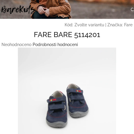
Přejít
na
C
obsah
Kód:
Zvolte variantu
|
Značka:
Fare
FARE BARE 5114201
Průměrné
Neohodnoceno
Podrobnosti hodnocení
hodnocení
produktu
je
0,0
z
5
hvězdiček.