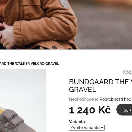
RD THE WALKER VELCRO GRAVEL
Kód:
BUNDGAARD THE 
GRAVEL
Průměrné
Neohodnoceno
Podrobnosti hod
hodnocení
1 240 Kč
1 550
produktu
je
Měrná
Varianta:
0,0
cena:
z