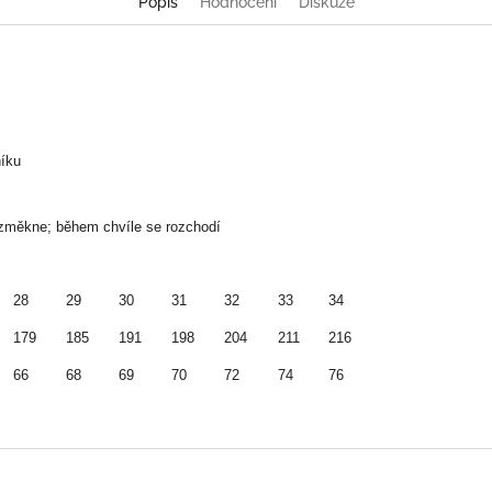
Popis
Hodnocení
Diskuze
níku
 změkne; během chvíle se rozchodí
28
29
30
31
32
33
34
179
185
191
198
204
211
216
66
68
69
70
72
74
76