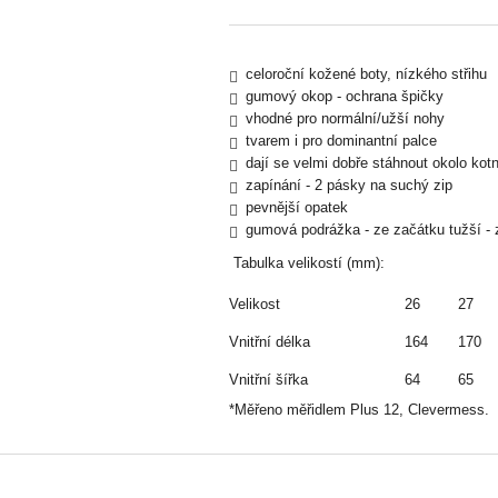
celoroční kožené boty, nízkého střihu
gumový okop - ochrana špičky
vhodné pro normální/užší nohy
tvarem i pro dominantní palce
dají se velmi dobře stáhnout okolo kot
zapínání - 2 pásky na suchý zip
pevnější opatek
gumová podrážka - ze začátku tužší -
Tabulka velikostí (mm):
Velikost
26
27
Vnitřní délka
164
170
Vnitřní šířka
64
65
*Měřeno měřidlem Plus 12, Clevermess.
Z
á