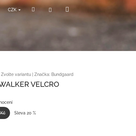
Nákupní
Hledat
Přihlášení
CZK
košík
Zvolte variantu
|
Značka:
Bundgaard
WALKER VELCRO
nocení
 Kč
Sleva 20 %