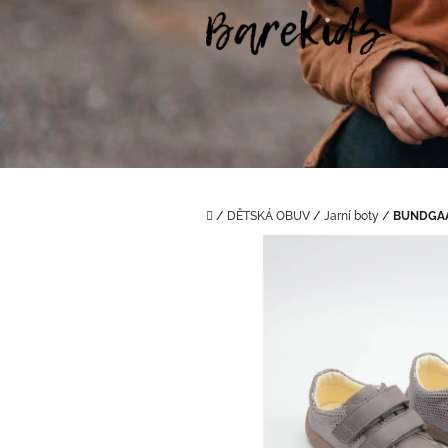
Přejít
na
obsah
Domů
/
DĚTSKÁ OBUV
/
Jarní boty
/
BUNDGAA