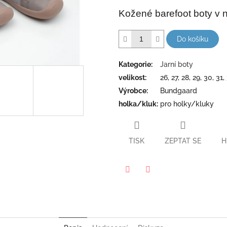
5
Kožené barefoot boty v n
hvězdiček.
Do košíku
Kategorie
:
Jarní boty
velikost
:
26, 27, 28, 29, 30, 31,
Výrobce
:
Bundgaard
holka/kluk
:
pro holky/kluky
TISK
ZEPTAT SE
H
Twitter
Facebook