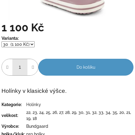
1 100 Kč
Měrná
Varianta:
cena:
Do košíku
Holínky v klasické výšce.
Kategorie
:
Holínky
22, 23, 24, 25, 26, 27, 28, 29, 30, 31, 32, 33, 34, 35, 20, 21,
velikost
:
19, 18
Výrobce
:
Bundgaard
holka/kluk
:
pro holky