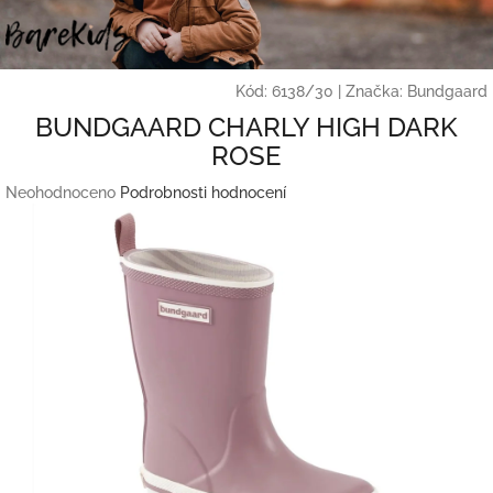
Přejít
na
obsah
Kód:
6138/30
|
Značka:
Bundgaard
BUNDGAARD CHARLY HIGH DARK
ROSE
Průměrné
Neohodnoceno
Podrobnosti hodnocení
hodnocení
produktu
je
0,0
z
5
hvězdiček.