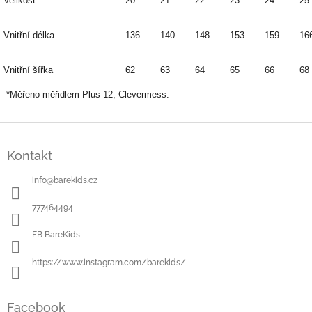
Velikost
20
21
22
23
24
25
Vnitřní délka
136
140
148
153
159
16
Vnitřní šířka
62
63
64
65
66
68
*Měřeno měřidlem Plus 12, Clevermess.
Z
á
Kontakt
p
a
info
@
barekids.cz
t
í
777464494
FB BareKids
https://www.instagram.com/barekids/
Facebook