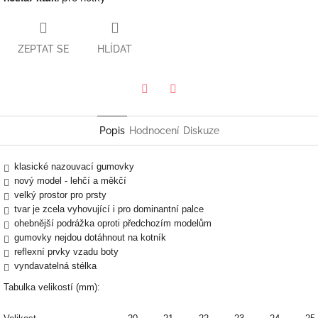
ZEPTAT SE
HLÍDAT
Twitter
Facebook
Popis
Hodnocení
Diskuze
klasické nazouvací gumovky
nový model - lehčí a měkčí
velký prostor pro prsty
tvar je zcela vyhovující i pro dominantní palce
ohebnější podrážka oproti předchozím modelům
gumovky nejdou dotáhnout na kotník
reflexní prvky vzadu boty
vyndavatelná stélka
Tabulka velikostí (mm):