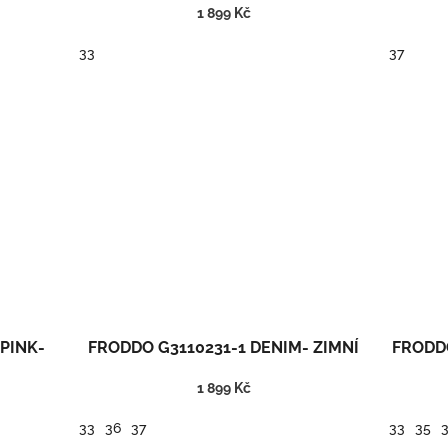
1 899 Kč
33
37
Vysoké zimní barefoot boty/sněhule.
PINK-
FRODDO G3110231-1 DENIM- ZIMNÍ
FRODDO
1 899 Kč
33
36
37
33
35
Zimní barefoot obuv s membránou.