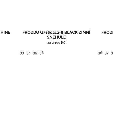
SHINE
FRODDO G3160212-8 BLACK ZIMNÍ
FROD
SNĚHULE
2 199 Kč
od
33
34
35
36
36
37
Vysoké zimní barefoot boty/sněhule.