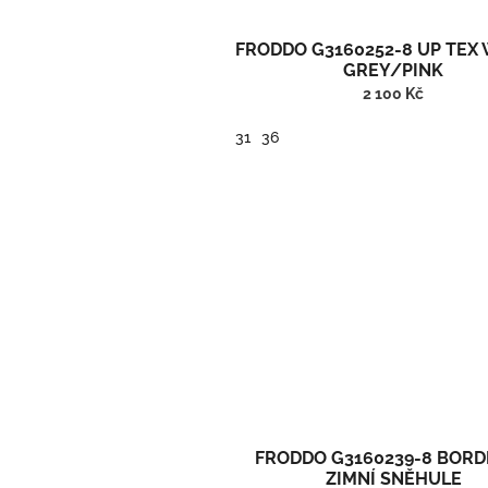
k
t
FRODDO G3160252-8 UP TEX
ů
GREY/PINK
2 100 Kč
31
36
Froddo barefoot zimní vysoké boty s membránou 
FRODDO G3160239-8 BOR
ZIMNÍ SNĚHULE