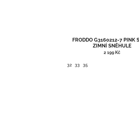
FRODDO G3160212-7 PINK 
ZIMNÍ SNĚHULE
2 199 Kč
32
33
35
Vysoké zimní barefoot boty/sněhule.