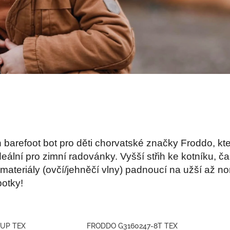
 barefoot bot pro děti chorvatské značky Froddo, kte
eální pro zimní radovánky. Vyšší střih ke kotníku, 
 materiály (ovčí/jehněčí vlny) padnoucí na užší až no
botky!
 UP TEX
FRODDO G3160247-8T TEX