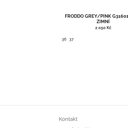
FRODDO GREY/PINK G31601
ZIMNÍ
2 050 Kč
36
37
Zimní kotníčkové barefoot boty s vlnou a membránou
Z
á
Kontakt
p
a