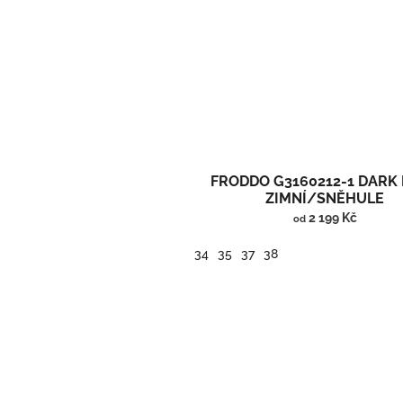
FRODDO G3160212-1 DARK
ZIMNÍ/SNĚHULE
2 199 Kč
od
34
35
37
38
Vysoké zimní barefoot boty/sněhule.