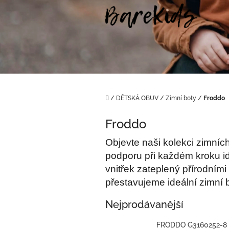
Přejít
na
obsah
Domů
/
DĚTSKÁ OBUV
/
Zimní boty
/
Froddo
Froddo
Objevte naši kolekci zimních
podporu při každém kroku id
vnitřek zateplený přírodními
přestavujeme ideální zimní 
Nejprodávanější
FRODDO G3160252-8