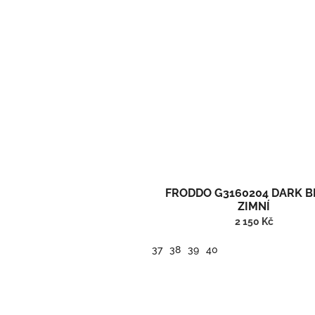
FRODDO G3160204 DARK B
ZIMNÍ
2 150 Kč
37
38
39
40
Zimní kotníčkové barefoot boty s vlnou a membránou