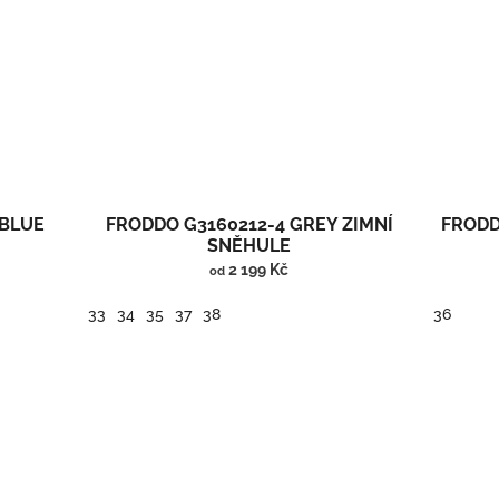
 BLUE
FRODDO G3160212-4 GREY ZIMNÍ
FRODD
SNĚHULE
2 199 Kč
od
33
34
35
37
38
36
Vysoké zimní barefoot boty/sněhule.