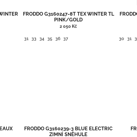
 WINTER
FRODDO G3160247-8T TEX WINTER TL
FRODDO
PINK/GOLD
2 050 Kč
31
33
34
35
36
37
30
31
3
a kožíškem.
Froddo barefoot nadkotníková zimní kožená obuv s membránou.
Froddo baref
DEAUX
FRODDO G3160239-3 BLUE ELECTRIC
FR
ZIMNÍ SNĚHULE