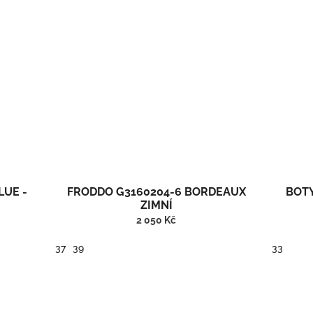
LUE -
FRODDO G3160204-6 BORDEAUX
BOTY
ZIMNÍ
2 050 Kč
37
39
33
.
Zimní kotníčkové barefoot boty s vlnou a membránou.