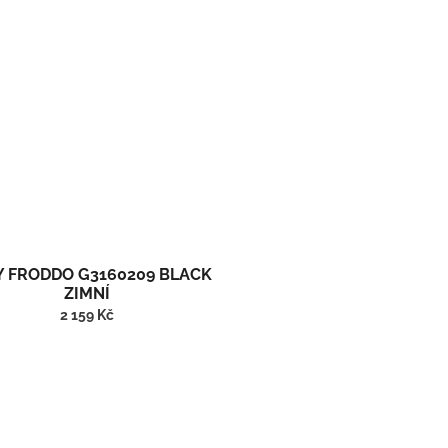
 FRODDO G3160209 BLACK
ZIMNÍ
2 159 Kč
Vysoké zimní barefoot boty s membránou.