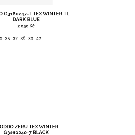
 G3160247-T TEX WINTER TL
DARK BLUE
2 050 Kč
2
35
37
38
39
40
oot nadkotníková zimní kožená obuv s membránou.
ODDO ZERU TEX WINTER
G3160240-7 BLACK