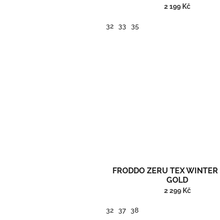
2 199 Kč
32
33
35
Vysoké zimní barefoot boty/sněhule.
FRODDO ZERU TEX WINTER 
GOLD
2 299 Kč
32
37
38
Zimní boty s Froddo Tex membránou