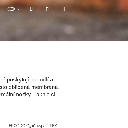
Nákupní
Hledat
Přihlášení
CZK
košík
ré poskytují pohodlí a
často oblíbená membrána,
rmální nožky. Takhle si
FRODDO G3160247-T TEX