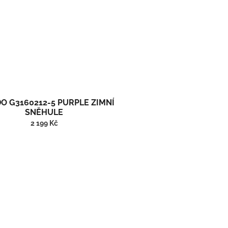
O G3160212-5 PURPLE ZIMNÍ
SNĚHULE
2 199 Kč
Vysoké zimní barefoot boty/sněhule.