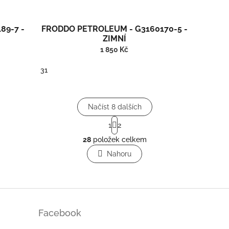
89-7 -
FRODDO PETROLEUM - G3160170-5 -
ZIMNÍ
1 850 Kč
31
.
Vyšší zateplené kožené boty s membránou.
Načíst 8 dalších
S
1
2
t
O
r
28
položek celkem
v
á
l
Nahoru
n
á
k
o
d
v
a
á
c
n
í
í
p
Facebook
r