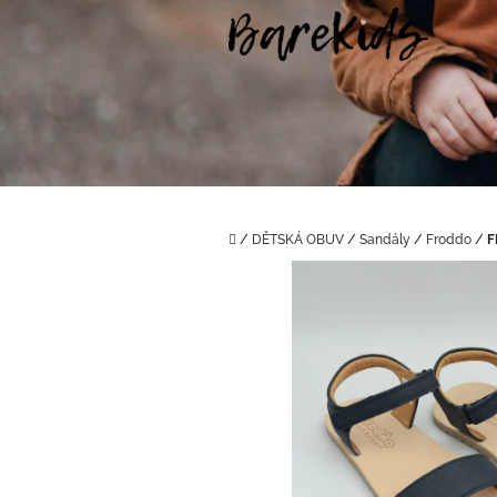
Přejít
na
obsah
Domů
/
DĚTSKÁ OBUV
/
Sandály
/
Froddo
/
F