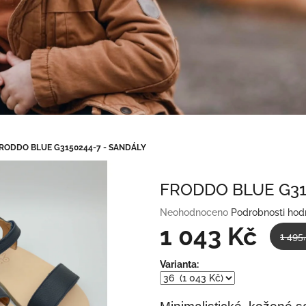
RODDO BLUE G3150244-7 - SANDÁLY
FRODDO BLUE G31
Průměrné
Neohodnoceno
Podrobnosti hod
hodnocení
1 043 Kč
1 495
produktu
je
Měrná
Varianta:
0,0
cena:
z
5