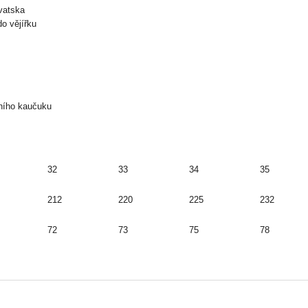
rvatska
do vějířku
dního kaučuku
32
33
34
35
212
220
225
232
72
73
75
78