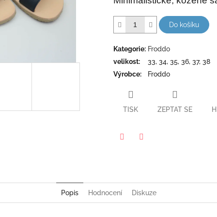
Minimalistické, kožené s
hvězdiček.
Do košíku
Kategorie
:
Froddo
velikost
:
33, 34, 35, 36, 37, 38
Výrobce
:
Froddo
TISK
ZEPTAT SE
H
Twitter
Facebook
Popis
Hodnocení
Diskuze