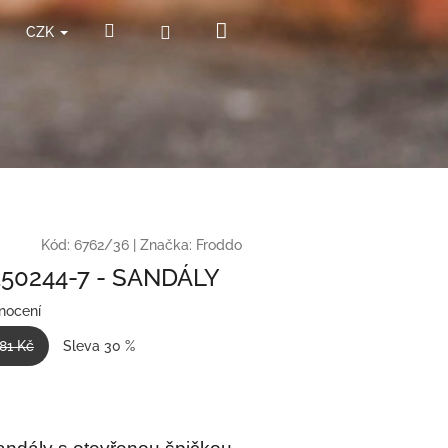
Nákupní
Hledat
Přihlášení
CZK
košík
Kód:
6762/36
|
Značka:
Froddo
50244-7 - SANDÁLY
nocení
,81 Kč
Sleva 30 %