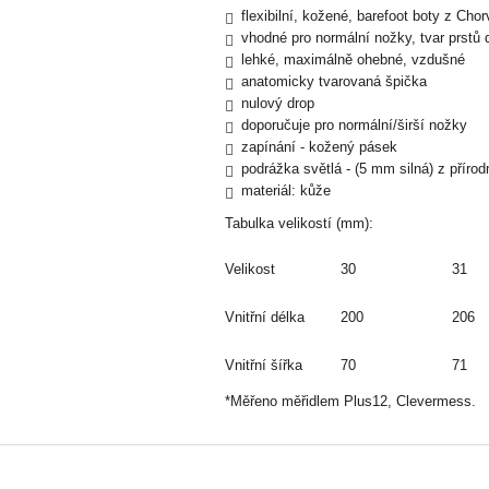
flexibilní, kožené, barefoot boty z Cho
vhodné pro normální nožky, tvar prstů 
lehké, maximálně ohebné, vzdušné
anatomicky tvarovaná špička
nulový drop
doporučuje pro normální/širší nožky
zapínání - kožený pásek
podrážka světlá - (5 mm silná) z příro
materiál: kůže
Tabulka velikostí (mm):
Velikost
30
31
Vnitřní délka
200
206
Vnitřní šířka
70
71
*Měřeno měřidlem Plus12, Clevermess.
Z
á