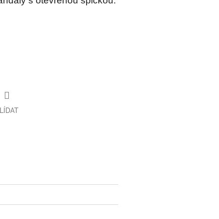
andály s otevřenou špičkou.
LÍDAT