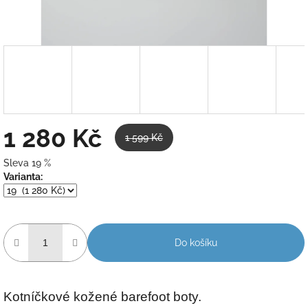
1 280 Kč
1 599 Kč
Sleva 19 %
Měrná
Varianta:
cena:
Do košíku
Kotníčkové kožené barefoot boty.