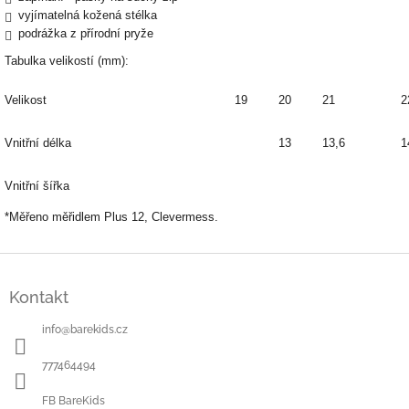
vyjímatelná kožená stélka
podrážka z přírodní pryže
Tabulka velikostí (mm):
Velikost
19
20
21
2
Vnitřní délka
13
13,6
1
Vnitřní šířka
*Měřeno měřidlem Plus 12, Clevermess.
Z
á
Kontakt
p
a
info
@
barekids.cz
t
í
777464494
FB BareKids