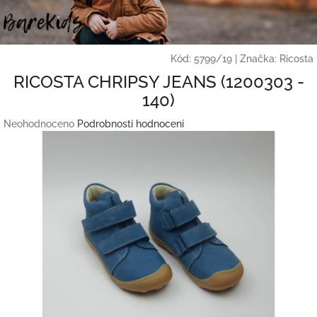
Přejít
na
obsah
Kód:
5799/19
|
Značka:
Ricosta
RICOSTA CHRIPSY JEANS (1200303 -
140)
Průměrné
Neohodnoceno
Podrobnosti hodnocení
hodnocení
produktu
je
0,0
z
5
hvězdiček.