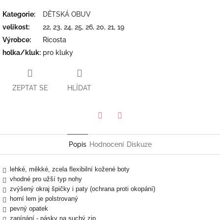
Kategorie
:
DĚTSKÁ OBUV
velikost
:
22, 23, 24, 25, 26, 20, 21, 19
Výrobce
:
Ricosta
holka/kluk
:
pro kluky
ZEPTAT SE
HLÍDAT
Twitter
Facebook
Popis
Hodnocení
Diskuze
lehké, měkké, zcela flexibilní kožené boty
vhodné pro užší typ nohy
zvýšený okraj špičky i paty (ochrana proti okopání)
horní lem je polstrovaný
pevný opatek
zapínání - pásky na suchý zip