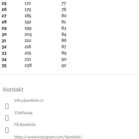
25
172
77
26
179
78
27
185
80
28
192
81
29
199
83
30
205
84
31
210
86
32
218
87
33
225
89
34
231
90
35
238
92
Z
á
Kontakt
p
a
info
@
barekids.cz
t
í
777464494
FB BareKids
https://www.instagram.com/barekids/