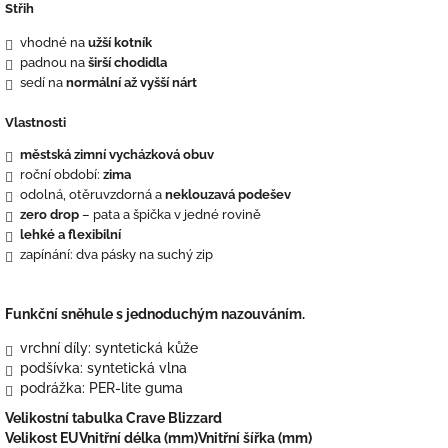
Střih
vhodné na
užší kotník
padnou na
širší chodidla
sedí na
normální až vyšší nárt
Vlastnosti
městská zimní vycházková obuv
roční období:
zima
odolná, otěruvzdorná a
neklouzavá podešev
zero drop
– pata a špička v jedné rovině
lehké a flexibilní
zapínání: dva pásky na suchý zip
Funkční sněhule s jednoduchým nazouváním.
vrchní díly: syntetická kůže
podšívka: syntetická vlna
podrážka: PER-lite guma
Velikostní tabulka Crave Blizzard
Velikost EU
Vnitřní délka (mm)
Vnitřní šířka (mm)