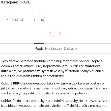
Kategorie
:
CRAVE
ZEPTAT SE
HLÍDAT
Twitter
Facebook
Popis
Hodnocení
Diskuze
Tyto dětské barefoot sněhule kombinují maximální pohodlí, teplo a
ochranu před vlhkostí. Díky nepromokavému svršku ze
syntetické
kůže
a hřejivé
podšívce ze syntetické vlny
zůstanou nožky v suchu a
teple i při dlouhém zimním dobrodružství.
Odolná
PER-lite gumová podrážka
s výrazným vzorkem se postará o
jistý krok na sněhu i na namrzlém chodníku, zatímco dostatečně široká
špička poskytne prstíkům prostor k přirozenému pohybu.
Lehké, flexibilní a s praktickým zapínáním na suchý zip – CRAVE Blizzard
jsou ideální volbou pro malé objevitele, kteří chtějí prožít zimu naplno.