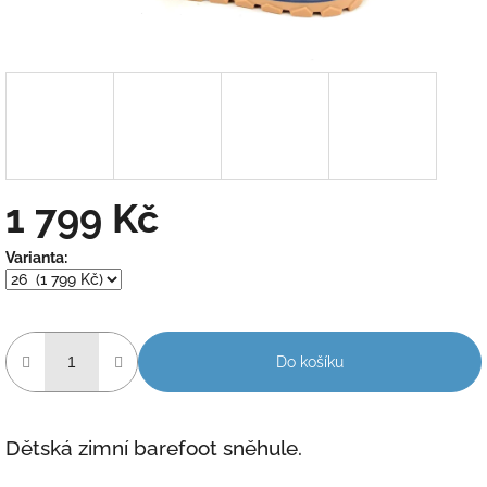
1 799 Kč
Měrná
Varianta:
cena:
Do košíku
Dětská zimní barefoot sněhule.