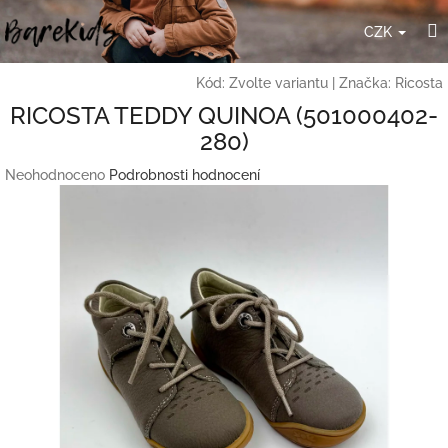
Přejít
H
na
CZK
obsah
Kód:
Zvolte variantu
|
Značka:
Ricosta
RICOSTA TEDDY QUINOA (501000402-
280)
Průměrné
Neohodnoceno
Podrobnosti hodnocení
hodnocení
produktu
je
0,0
z
5
hvězdiček.