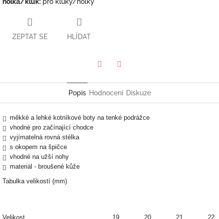
holka/kluk
:
pro kluky/holky
ZEPTAT SE
HLÍDAT
Twitter
Facebook
Popis
Hodnocení
Diskuze
měkké a lehké kotníkové boty na tenké podrážce
vhodné pro začínající chodce
vyjímatelná rovná stélka
s okopem na špičce
vhodné na užší nohy
materiál - broušené kůže
Tabulka velikostí (mm)
Velikost
19
20
21
22