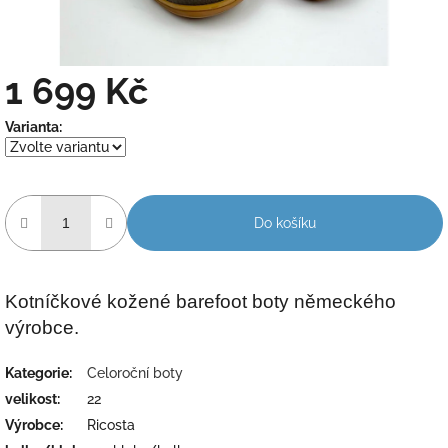
1 699 Kč
Měrná
Varianta:
cena:
Do košíku
Kotníčkové kožené barefoot boty německého
výrobce.
Kategorie
:
Celoroční boty
velikost
:
22
Výrobce
:
Ricosta