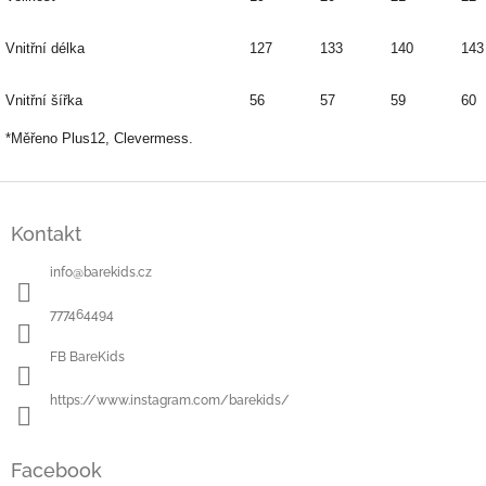
Vnitřní délka
127
133
140
143
Vnitřní šířka
56
57
59
60
*Měřeno Plus12, Clevermess.
Z
á
Kontakt
p
a
info
@
barekids.cz
t
í
777464494
FB BareKids
https://www.instagram.com/barekids/
Facebook