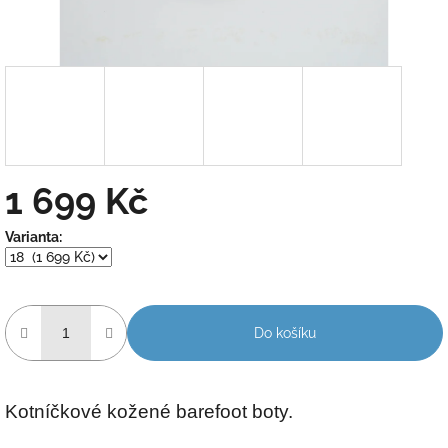
1 699 Kč
Měrná
Varianta:
cena:
Do košíku
Kotníčkové kožené barefoot boty.