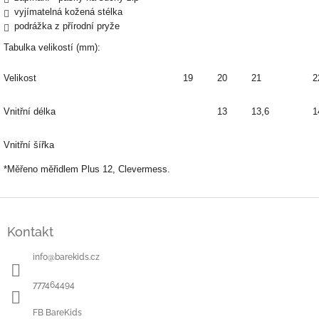
vyjímatelná kožená stélka
podrážka z přírodní pryže
Tabulka velikostí (mm):
Velikost
19
20
21
2
Vnitřní délka
13
13,6
1
Vnitřní šířka
*Měřeno měřidlem Plus 12, Clevermess.
Z
á
Kontakt
p
a
info
@
barekids.cz
t
í
777464494
FB BareKids