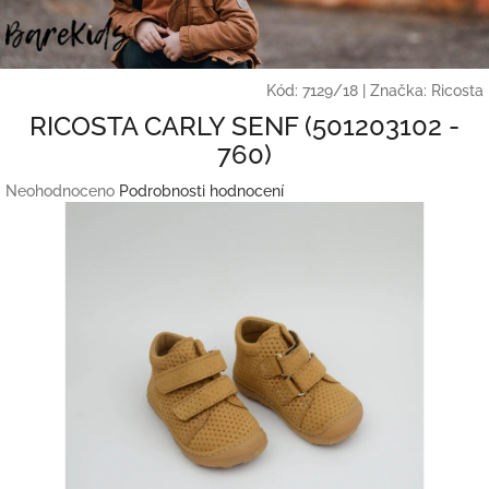
Přejít
na
obsah
Kód:
7129/18
|
Značka:
Ricosta
RICOSTA CARLY SENF (501203102 -
760)
Průměrné
Neohodnoceno
Podrobnosti hodnocení
hodnocení
produktu
je
0,0
z
5
hvězdiček.