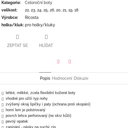
Kategorie
:
Celoroční boty
velikost
:
22, 23, 24, 25, 26, 20, 21, 19, 18
Výrobce
:
Ricosta
holka/kluk
:
pro holky/kluky
ZEPTAT SE
HLÍDAT
Twitter
Facebook
Popis
Hodnocení
Diskuze
lehké, měkké, zcela flexibilní kožené boty
vhodné pro užší typ nohy
zvýšený okraj špičky i paty (ochrana proti okopání)
horní lem je polstrovaný
povrch lehce perforovaný (ne skrz kůži)
pevný opatek
zapínání - pásky na suchý zip