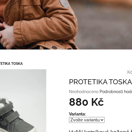
ETIKA TOSKA
Kó
PROTETIKA TOSKA
Průměrné
Neohodnoceno
Podrobnosti hod
hodnocení
880 Kč
produktu
je
Měrná
Varianta:
0,0
cena:
z
5