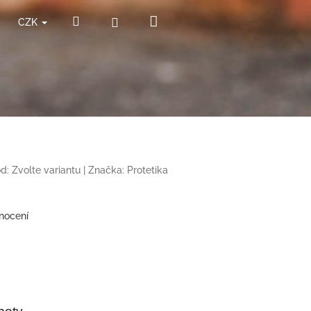
Nákupní
Hledat
Přihlášení
CZK
košík
d:
Zvolte variantu
|
Značka:
Protetika
nocení