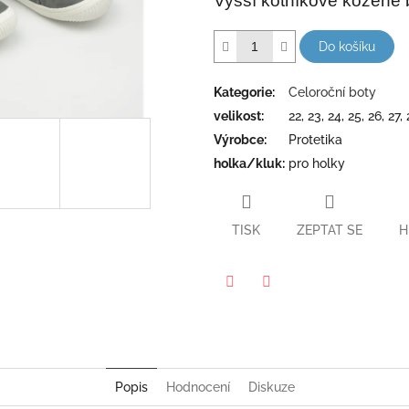
Vyšší kotníkové kožené 
hvězdiček.
Do košíku
Kategorie
:
Celoroční boty
velikost
:
22, 23, 24, 25, 26, 27,
Výrobce
:
Protetika
holka/kluk
:
pro holky
TISK
ZEPTAT SE
H
Twitter
Facebook
Popis
Hodnocení
Diskuze