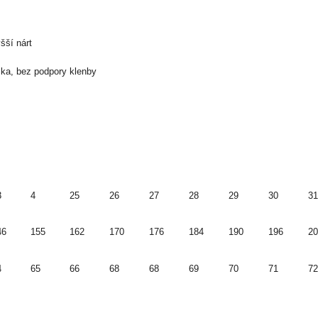
šší nárt
lka, bez podpory klenby
3
4
25
26
27
28
29
30
31
46
155
162
170
176
184
190
196
20
4
65
66
68
68
69
70
71
72