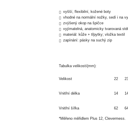
vyšší, flexibilní, kožené boty
vhodné na normální nožky, sedí i na vy
zvýšený okop na špičce
vyjímatelná, anatomicky tvarovaná sté
materiál: kůže + třpytky; vložka textil
zapínání: pásky na suchý zip
Tabulka velikostí(mm):
Velikost
22
2
Vnitřní délka
14
1
Vnitřní šířka
62
6
*Měřeno měřidlem Plus 12, Clevermess.