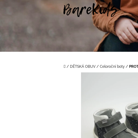
Přejít
na
obsah
Domů
/
DĚTSKÁ OBUV
/
Celoroční boty
/
PROT