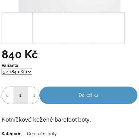
840 Kč
Měrná
Varianta:
cena:
Do košíku
Kotníčkové kožené barefoot boty.
Kategorie
:
Celoroční boty