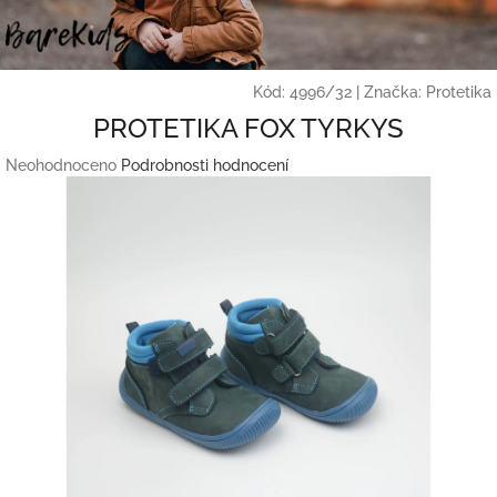
Přejít
na
obsah
Kód:
4996/32
|
Značka:
Protetika
PROTETIKA FOX TYRKYS
Průměrné
Neohodnoceno
Podrobnosti hodnocení
hodnocení
produktu
je
0,0
z
5
hvězdiček.