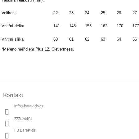
Tabulka velikostí (mm):
Velikost
22
23
24
25
26
27
Vnitřní délka
141
148
155
162
170
177
Vnitřní šířka
60
61
62
63
64
66
*Měřeno měřidlem Plus 12, Clevermess.
Z
á
Kontakt
p
a
info
@
barekids.cz
t
í
777464494
FB BareKids