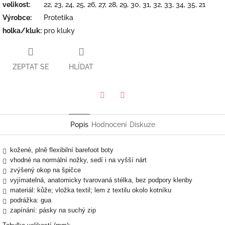
velikost
:
22, 23, 24, 25, 26, 27, 28, 29, 30, 31, 32, 33, 34, 35, 21
Výrobce
:
Protetika
holka/kluk
:
pro kluky
ZEPTAT SE
HLÍDAT
Twitter
Facebook
Popis
Hodnocení
Diskuze
kožené, plně flexibilní barefoot boty
vhodné na normální nožky, sedí i na vyšší nárt
zvýšený okop na špičce
vyjímatelná, anatomicky tvarovaná stélka, bez podpory klenby
materiál: kůže; vložka textil; lem z textilu okolo kotníku
podrážka: gua
zapínání: pásky na suchý zip