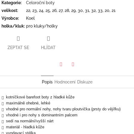
Kategorie
:
Celoroční boty
velikost
:
22, 23, 24, 25, 26, 27, 28, 29, 30, 31, 32, 33, 20, 21
Výrobce
:
Koel
holka/kluk
:
pro kluky/holky
ZEPTAT SE
HLÍDAT
Twitter
Facebook
Popis
Hodnocení
Diskuze
kotníčkové barefoot boty z hladké kůže
maximálně ohebné, lehké
vhodné pro normální nohy, nohy tvaru ploutvička (prsty do vějířku)
vhodné i pro nohy s dominantním palcem
sedí na normální/vyšší nárt
materiál - hladká kůže
vyndavací stélka