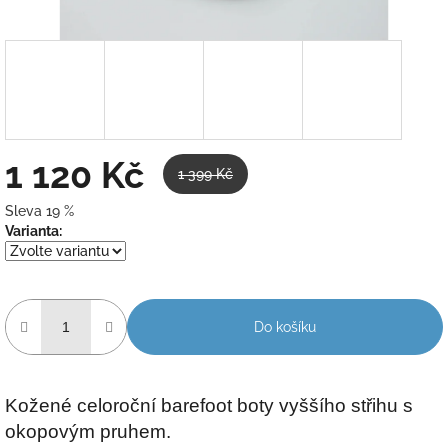
1 120 Kč
1 399 Kč
Sleva 19 %
Měrná
Varianta:
cena:
Do košíku
Kožené celoroční barefoot boty vyššího střihu s
okopovým pruhem.