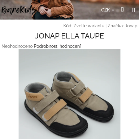
Přejít
Hleda
P
na
CZK
obsah
Kód:
Zvolte variantu
|
Značka:
Jonap
JONAP ELLA TAUPE
Průměrné
Neohodnoceno
Podrobnosti hodnocení
hodnocení
produktu
je
0,0
z
5
hvězdiček.