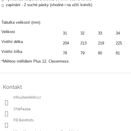
zapínání - 2 suché pásky (vhodné i na užší kotník)
Tabulka velikostí (mm):
Velikost
31
32
33
34
Vnitřní délka
204
213
219
225
Vnitřní šířka
78
79
80
81
*Měřeno měřidlem Plus 12, Clevermess.
Z
á
Kontakt
p
a
info
@
barekids.cz
t
í
777464494
FB BareKids