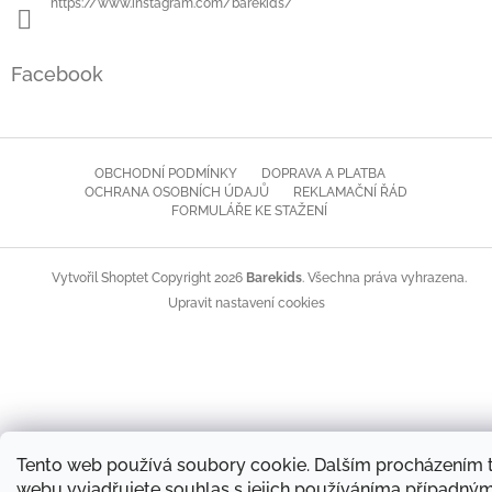
https://www.instagram.com/barekids/
Facebook
OBCHODNÍ PODMÍNKY
DOPRAVA A PLATBA
OCHRANA OSOBNÍCH ÚDAJŮ
REKLAMAČNÍ ŘÁD
FORMULÁŘE KE STAŽENÍ
Copyright 2026
Barekids
. Všechna práva vyhrazena.
Vytvořil Shoptet
Upravit nastavení cookies
Tento web používá soubory cookie. Dalším procházením 
webu vyjadřujete souhlas s jejich používáníma případný