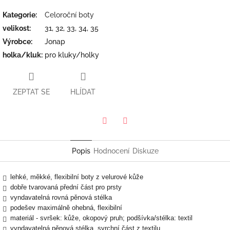
Kategorie
:
Celoroční boty
velikost
:
31, 32, 33, 34, 35
Výrobce
:
Jonap
holka/kluk
:
pro kluky/holky
ZEPTAT SE
HLÍDAT
Twitter
Facebook
Popis
Hodnocení
Diskuze
lehké, měkké, flexibilní boty z velurové kůže
dobře tvarovaná přední část pro prsty
vyndavatelná rovná pěnová stélka
podešev maximálně ohebná, flexibilní
materiál - svršek: kůže, okopový pruh; podšívka/stélka: textil
vyndavatelná pěnová stélka, svrchní část z textilu