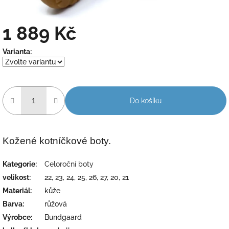
1 889 Kč
Měrná
Varianta:
cena:
Do košíku
Kožené kotníčkové boty.
Kategorie
:
Celoroční boty
velikost
:
22, 23, 24, 25, 26, 27, 20, 21
Materiál
:
kůže
Barva
:
růžová
Výrobce
:
Bundgaard