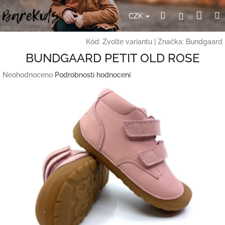
Přejít
Nák
Hledat
Přihlášení
na
CZK
obsah
koší
Kód:
Zvolte variantu
|
Značka:
Bundgaard
BUNDGAARD PETIT OLD ROSE
Průměrné
Neohodnoceno
Podrobnosti hodnocení
hodnocení
produktu
je
0,0
z
5
hvězdiček.