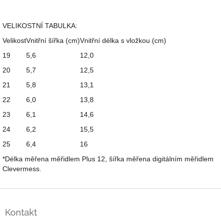
VELIKOSTNÍ TABULKA:
Velikost
Vnitřní šířka (cm)
Vnitřní délka s vložkou (cm)
19
5,6
12,0
20
5,7
12,5
21
5,8
13,1
22
6,0
13,8
23
6,1
14,6
24
6,2
15,5
25
6,4
16
*Délka měřena měřidlem Plus 12, šířka měřena digitálním měřidlem
Clevermess.
Z
á
Kontakt
p