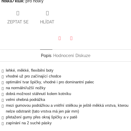
holka/kluk
:
pro holky
ZEPTAT SE
HLÍDAT
Twitter
Facebook
Popis
Hodnocení
Diskuze
lehké, měkké, flexibilní boty
vhodné už pro začínající chodce
optimální tvar špičky, vhodné i pro dominantní palec
na normální/užší nožky
dobrá možnost stáhnutí kolem kotníku
velmi ohebná podrážka
mezi gumovou podrážkou a vnitřní stélkou je ještě měkká vrstva, kterou
nelze odstranit (tato vrstva má jen pár mm)
přetažení gumy přes okraj špičky a v patě
zapínání na 2 suché pásky