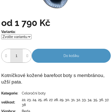
od
1 790 Kč
Měrná
Varianta:
cena:
Do košíku
Kotníčkové kožené barefoot boty s membránou,
užší pata.
Kategorie
:
Celoroční boty
22, 23, 24, 25, 26, 27, 28, 29, 30, 31, 32, 33, 34, 35, 36, 37,
velikost
:
38
Výrobce
:
Beda