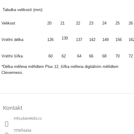
Tabulka velikostí (mm):
Velikost
20
21
22
23
24
25
26
130
Vnitřní délka
126
137
142
149
156
16
Vnitřní šířka
60
62
64
66
68
70
72
*Délka měřena měřidlem Plus 12, šířka měřena digitálním měřidlem
Clevermess.
Z
á
Kontakt
p
a
info
@
barekids.cz
t
í
777464494