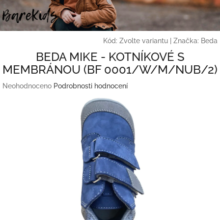
Přejít
na
obsah
Kód:
Zvolte variantu
|
Značka:
Beda
BEDA MIKE - KOTNÍKOVÉ S
MEMBRÁNOU (BF 0001/W/M/NUB/2)
Průměrné
Neohodnoceno
Podrobnosti hodnocení
hodnocení
produktu
je
0,0
z
5
hvězdiček.