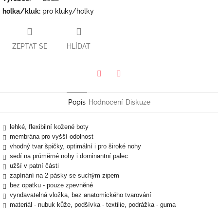
holka/kluk
:
pro kluky/holky
ZEPTAT SE
HLÍDAT
Twitter
Facebook
Popis
Hodnocení
Diskuze
lehké, flexibilní kožené boty
membrána pro vyšší odolnost
vhodný tvar špičky, optimální i pro široké nohy
sedí na průměrné nohy i dominantní palec
užší v patní části
zapínání na 2 pásky se suchým zipem
bez opatku - pouze zpevněné
vyndavatelná vložka, bez anatomického tvarování
materiál - nubuk kůže, podšívka - textilie, podrážka - guma