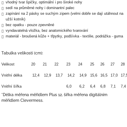
vhodný tvar špičky, optimální i pro široké nohy
sedí na průměrné nohy i dominantní palec
zapínání na 2 pásky se suchým zipem (velmi dobře se dají utáhnout na
užší kotník)
bez opatku - pouze zpevněné
vyndavatelná vložka, bez anatomického tvarování
materiál - broušená kůže + třpytky, podšívka - textilie, podrážka - guma
Tabulka velikostí (cm):
Velikost
20
21
22
23
24
25
26
27
28
Vnitřní délka
12,4
12,9
13,7
14,2
14,9
15,6
16,5
17,0
17,
Vnitřní šířka
6,0
6,2
6,4
6,8
7,1
7,4
*Délka měřena měřidlem Plus 12, šířka měřena digitálním
měřidlem Clevermess.