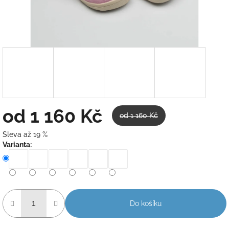
od
1 160 Kč
od 1 160 Kč
Sleva až 19 %
Měrná
Varianta:
cena:
Do košíku