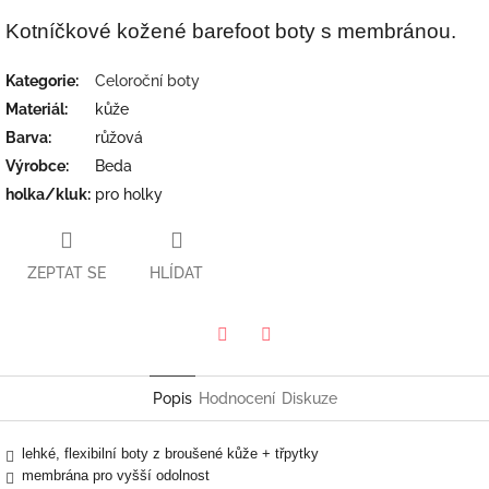
Kotníčkové kožené barefoot boty s membránou.
Kategorie
:
Celoroční boty
Materiál
:
kůže
Barva
:
růžová
Výrobce
:
Beda
holka/kluk
:
pro holky
ZEPTAT SE
HLÍDAT
Twitter
Facebook
Popis
Hodnocení
Diskuze
lehké, flexibilní boty z broušené kůže + třpytky
membrána pro vyšší odolnost