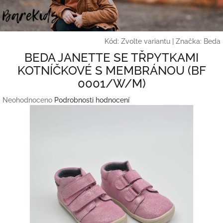
Přejít
na
obsah
Kód:
Zvolte variantu
|
Značka:
Beda
BEDA JANETTE SE TŘPYTKAMI
KOTNÍČKOVÉ S MEMBRÁNOU (BF
0001/W/M)
Průměrné
Neohodnoceno
Podrobnosti hodnocení
hodnocení
produktu
je
0,0
z
5
hvězdiček.