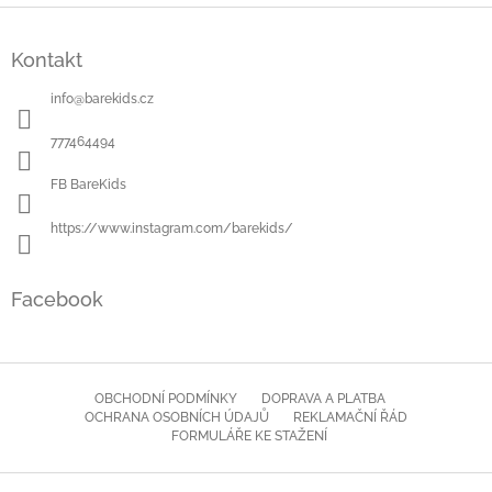
Z
á
Kontakt
p
a
info
@
barekids.cz
t
í
777464494
FB BareKids
https://www.instagram.com/barekids/
Facebook
OBCHODNÍ PODMÍNKY
DOPRAVA A PLATBA
OCHRANA OSOBNÍCH ÚDAJŮ
REKLAMAČNÍ ŘÁD
FORMULÁŘE KE STAŽENÍ