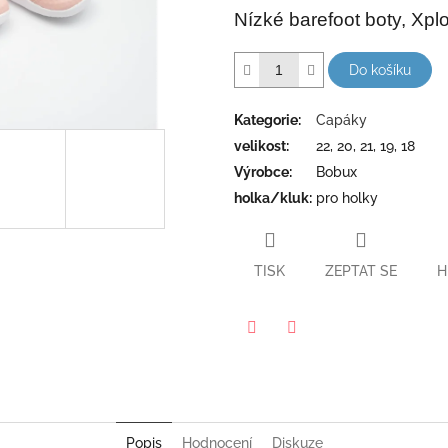
hvězdiček.
Nízké barefoot boty, Xplo
Do košíku
Kategorie
:
Capáky
velikost
:
22, 20, 21, 19, 18
Výrobce
:
Bobux
holka/kluk
:
pro holky
TISK
ZEPTAT SE
H
Twitter
Facebook
Popis
Hodnocení
Diskuze