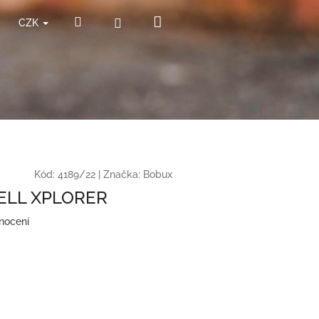
Nákupní
Hledat
Přihlášení
CZK
košík
Kód:
4189/22
|
Značka:
Bobux
ELL XPLORER
nocení