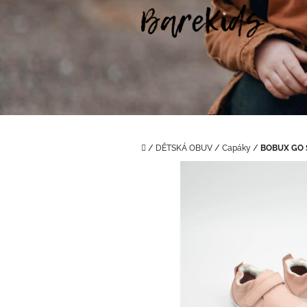
Přejít
na
obsah
Domů
/
DĚTSKÁ OBUV
/
Capáky
/
BOBUX GO 