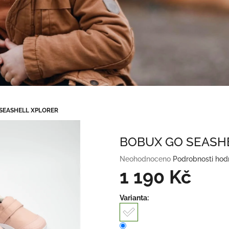
SEASHELL XPLORER
BOBUX GO SEASH
Průměrné
Neohodnoceno
Podrobnosti hod
hodnocení
1 190 Kč
produktu
je
Měrná
Varianta:
0,0
cena:
z
5