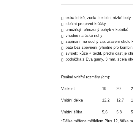
extra lehké, zcela flexibilní nízké boty
ideální pro první krůčky
umožňují přirozený pohyb v kotníků
vhodné na úzké nohy
zapínání: na suchý zip, zřasení okolo 
pata bez zpevnění (vhodné pro kombina
svršek: kůže + textil, přední část je 
podrážka z Eva gumy, 3 mm, zcela oh
Reálné vnitřní rozměry (cm):
Velikost
19
20
2
Vnitřní délka
12,2
12,7
1
Vnitřní šířka
5,6
5,8
5
*Délka měřena měřidlem Plus 12, šířka m