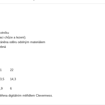
kotníku
ci chůze a lezení).
chráněna oděru odolným materiálem
ebná
1
22
3,5
14,3
,9
6
ěřena digitálním měřidlem Clevermess.