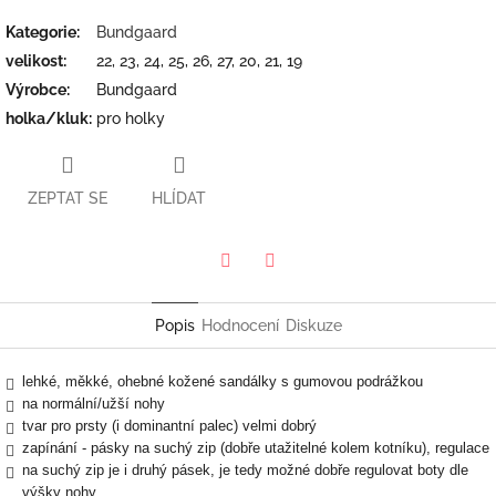
Kategorie
:
Bundgaard
velikost
:
22, 23, 24, 25, 26, 27, 20, 21, 19
Výrobce
:
Bundgaard
holka/kluk
:
pro holky
ZEPTAT SE
HLÍDAT
Twitter
Facebook
Popis
Hodnocení
Diskuze
lehké, měkké, ohebné kožené sandálky s gumovou podrážkou
na normální/užší nohy
tvar pro prsty (i dominantní palec) velmi dobrý
zapínání - pásky na suchý zip (dobře utažitelné kolem kotníku), regulace
na suchý zip je i druhý pásek, je tedy možné dobře regulovat boty dle
výšky nohy.