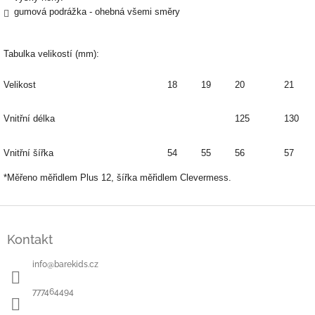
gumová podrážka - ohebná všemi směry
Tabulka velikostí (mm):
Velikost
18
19
20
21
Vnitřní délka
125
130
Vnitřní šířka
54
55
56
57
*Měřeno měřidlem Plus 12, šířka měřidlem Clevermess.
Z
á
Kontakt
p
a
info
@
barekids.cz
t
í
777464494