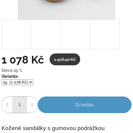
1 078 Kč
1 456,42 Kč
Sleva 25 %
Měrná
Varianta:
cena:
Do košíku
Kožené sandálky s gumovou podrážkou