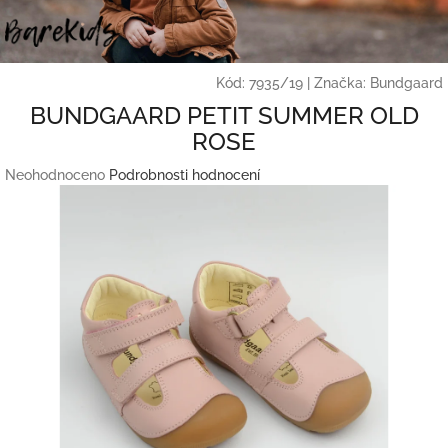
Přejít
na
obsah
Kód:
7935/19
|
Značka:
Bundgaard
BUNDGAARD PETIT SUMMER OLD
ROSE
Průměrné
Neohodnoceno
Podrobnosti hodnocení
hodnocení
produktu
je
0,0
z
5
hvězdiček.