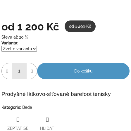
od
1 200 Kč
od 1 499 Kč
Sleva až 20 %
Měrná
Varianta:
cena:
Do košíku
Prodyšné látkovo-síťované barefoot tenisky
Kategorie
:
Beda
ZEPTAT SE
HLÍDAT