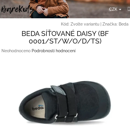
Přejít
na
CZK
obsah
Kód:
Zvolte variantu
|
Značka:
Beda
BEDA SÍŤOVANÉ DAISY (BF
0001/ST/W/O/D/TS)
Průměrné
Neohodnoceno
Podrobnosti hodnocení
hodnocení
produktu
je
0,0
z
5
hvězdiček.