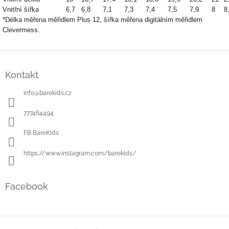
Vnitřní šířka
6,7
6,8
7,1
7,3
7,4
7,5
7,9
8
8
*Délka měřena měřidlem Plus 12, šířka měřena digitálním měřidlem
Clevermess.
Z
á
Kontakt
p
a
info
@
barekids.cz
t
í
777464494
FB BareKids
https://www.instagram.com/barekids/
Facebook