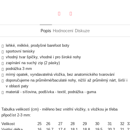
Twitter
Facebook
Popis
Hodnocení
Diskuze
lehké, měkké, prodyšné barefoot boty
sportovní tenisky
vhodný tvar špičky, vhodné i pro široké nohy
zapínání na suchý zip (2 pásky)
podrážka 3 mm
mírný opatek, vyndavatelná vložka, bez anatomického tvarování
doporučujeme na průměrné/baculaté nohy, nižší až průměrný nárt, širší i
v oblasti paty
materiál - síťovina, podšívka - textil, podrážka - guma
Tabulka velikostí (cm) - měřeno bez vnitřní vložky, s vložkou je třeba
připočíst 2-3 mm:
Velikost
25
26
27
28
29
30
31
32
3
Vnitřní délka
16
16,7
17,4
18,1
18,8
19,5
20,2
21
2