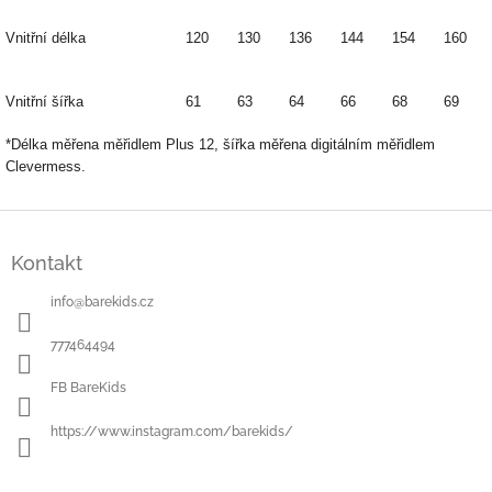
Vnitřní délka
120
130
136
144
154
160
Vnitřní šířka
61
63
64
66
68
69
*Délka měřena měřidlem Plus 12, šířka měřena digitálním měřidlem
Clevermess.
Z
á
Kontakt
p
a
info
@
barekids.cz
t
í
777464494
FB BareKids
https://www.instagram.com/barekids/