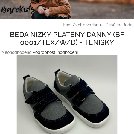
Přejít
na
obsah
Kód:
Zvolte variantu
|
Značka:
Beda
BEDA NÍZKÝ PLÁTĚNÝ DANNY (BF
0001/TEX/W/D) - TENISKY
Průměrné
Neohodnoceno
Podrobnosti hodnocení
hodnocení
produktu
je
0,0
z
5
hvězdiček.