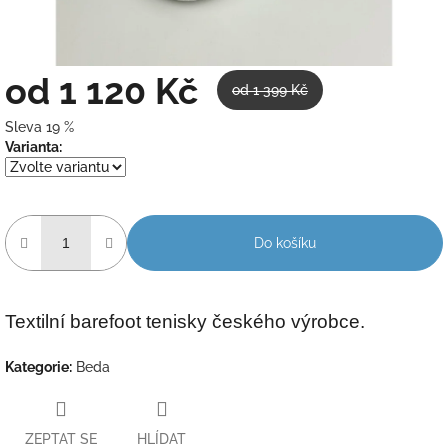
od
1 120 Kč
od 1 399 Kč
Sleva 19 %
Měrná
Varianta:
cena:
Do košíku
Textilní barefoot tenisky českého výrobce.
Kategorie
:
Beda
ZEPTAT SE
HLÍDAT