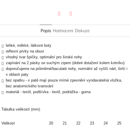
Twitter
Facebook
Popis
Hodnocení
Diskuze
lehké, měkké, látkové boty
reflexní prvky na obuvi
vhodný tvar špičky, optimální pro široké nohy
zapínání na 2 pásky se suchým zipem (dobré dotažení kolem kotníku)
doporučujeme na průměrné/baculaté nohy, normální až vyšší nárt, širší i
v oblasti paty
bez opatku - v patě mají pouze mírné zpevnění vyndavatelná vložka,
bez anatomického tvarování
materiál - textil, podšívka - textil, podrážka - guma
Tabulka velikostí (mm):
Velikost
20
21
22
23
24
25