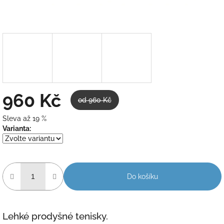
960 Kč
od 960 Kč
Sleva až 19 %
Měrná
Varianta:
cena:
Do košíku
Lehké prodyšné tenisky.