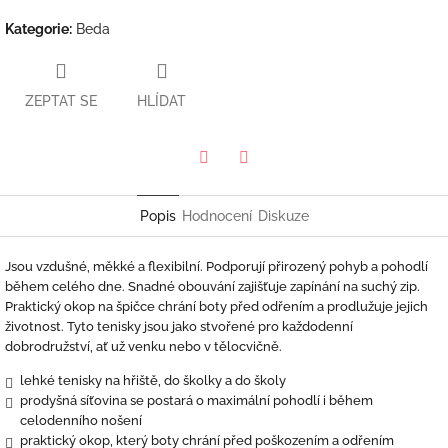
Kategorie
:
Beda
ZEPTAT SE
HLÍDAT
Twitter
Facebook
Popis
Hodnocení
Diskuze
Jsou vzdušné, měkké a flexibilní. Podporují přirozený pohyb a pohodlí
během celého dne. Snadné obouvání zajišťuje zapínání na suchý zip.
Praktický okop na špičce chrání boty před odřením a prodlužuje jejich
životnost. Tyto tenisky jsou jako stvořené pro každodenní
dobrodružství, ať už venku nebo v tělocvičně.
lehké tenisky na hřiště, do školky a do školy
prodyšná síťovina se postará o maximální pohodlí i během
celodenního nošení
praktický okop, který boty chrání před poškozením a odřením