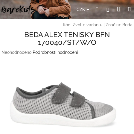
Přejít
Nák
Hledat
Přihlášení
na
CZK
obsah
koší
Kód:
Zvolte variantu
|
Značka:
Beda
BEDA ALEX TENISKY BFN
170040/ST/W/O
Průměrné
Neohodnoceno
Podrobnosti hodnocení
hodnocení
produktu
je
0,0
z
5
hvězdiček.