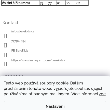
Vnitřní šířka (mm)
75
77
78
80
82
Z
á
Kontakt
p
a
info
@
barekids.cz
t
í
777464494
FB BareKids
https://www.instagram.com/barekids/
Facebook
Tento web používá soubory cookie. Dalším
procházením tohoto webu vyjadřujete souhlas s jejich
používáníma případným mailingem.. Více informací
zde
.
OBCHODNÍ PODMÍNKY
DOPRAVA A PLATBA
OCHRANA OSOBNÍCH ÚDAJŮ
REKLAMAČNÍ ŘÁD
Nastavení
FORMULÁŘE KE STAŽENÍ