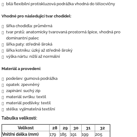
bílá flexibilní protiskluzová podrážka vhodná do tělocvičny
Vhodné pro následující tvar chodidel:
šířka chodidla: průměrná
tvar prstů: anatomicky tvarovaná prostorná špice, vhodná pro
dominantní palec
šířka paty: středně široká
šířka kotníku: úzký až středně široký
výška nártu: nižší až normální
Materiál a provedení:
podešev: gumová podrážka
opatek: zpevněný
zapínání: suchý zip
materiál svršku: textil
materiál podšívky: textil
stélka: vyjímatelná textilní
Tabulka velikostí:
Velikost
28
29
30
31
32
Vnitřní délka (mm)
179
185
191
199
205