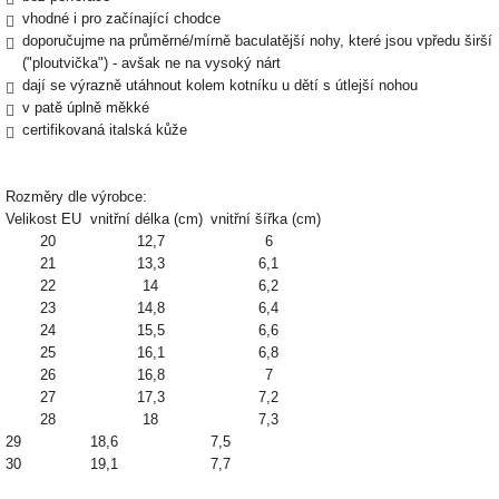
vhodné i pro začínající chodce
doporučujme na průměrné/mírně baculatější nohy, které jsou vpředu širší
("ploutvička") - avšak ne na vysoký nárt
dají se výrazně utáhnout kolem kotníku u dětí s útlejší nohou
v patě úplně měkké
certifikovaná italská kůže
Rozměry dle výrobce:
Velikost EU
vnitřní délka (cm)
vnitřní šířka (cm)
20
12,7
6
21
13,3
6,1
22
14
6,2
23
14,8
6,4
24
15,5
6,6
25
16,1
6,8
26
16,8
7
27
17,3
7,2
28
18
7,3
29
18,6
7,5
30
19,1
7,7