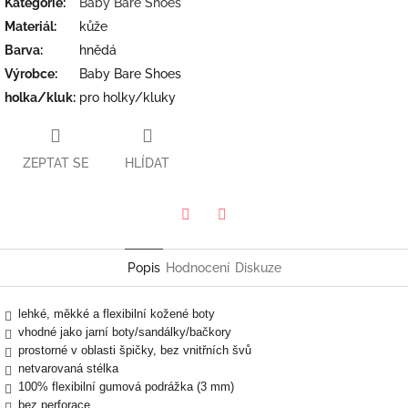
Kategorie
:
Baby Bare Shoes
Materiál
:
kůže
Barva
:
hnědá
Výrobce
:
Baby Bare Shoes
holka/kluk
:
pro holky/kluky
ZEPTAT SE
HLÍDAT
Twitter
Facebook
Popis
Hodnocení
Diskuze
lehké, měkké a flexibilní kožené boty
vhodné jako jarní boty/sandálky/bačkory
prostorné v oblasti špičky, bez vnitřních švů
netvarovaná stélka
100% flexibilní gumová podrážka (3 mm)
bez perforace