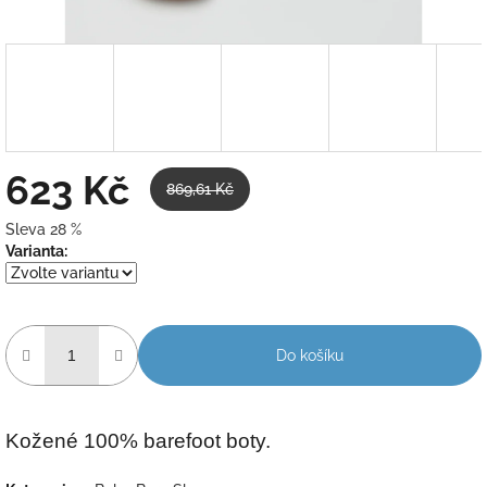
623 Kč
869,61 Kč
Sleva 28 %
Měrná
Varianta:
cena:
Do košíku
Kožené 100% barefoot boty.