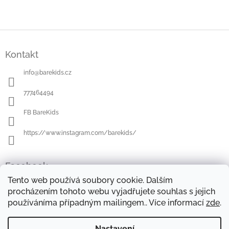
Z
á
Kontakt
p
a
info
@
barekids.cz
t
í
777464494
FB BareKids
https://www.instagram.com/barekids/
Facebook
Tento web používá soubory cookie. Dalším
procházením tohoto webu vyjadřujete souhlas s jejich
používáníma případným mailingem.. Více informací
zde
.
OBCHODNÍ PODMÍNKY
DOPRAVA A PLATBA
OCHRANA OSOBNÍCH ÚDAJŮ
REKLAMAČNÍ ŘÁD
Nastavení