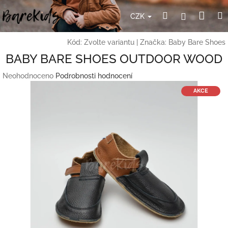
Přejít
Nák
Hledat
Přihlášení
na
CZK
obsah
koší
Kód:
Zvolte variantu
|
Značka:
Baby Bare Shoes
BABY BARE SHOES OUTDOOR WOOD
Průměrné
Neohodnoceno
Podrobnosti hodnocení
hodnocení
AKCE
produktu
je
0,0
z
5
hvězdiček.