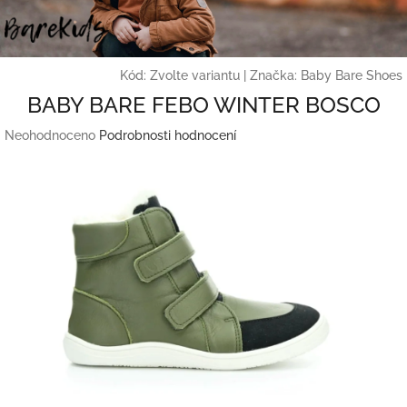
Přejít
na
obsah
Kód:
Zvolte variantu
|
Značka:
Baby Bare Shoes
BABY BARE FEBO WINTER BOSCO
Průměrné
Neohodnoceno
Podrobnosti hodnocení
hodnocení
produktu
je
0,0
z
5
hvězdiček.