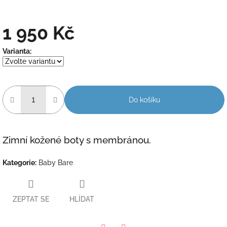
1 950 Kč
Měrná
Varianta:
cena:
Do košíku
Zimní kožené boty s membránou.
Kategorie
:
Baby Bare
ZEPTAT SE
HLÍDAT