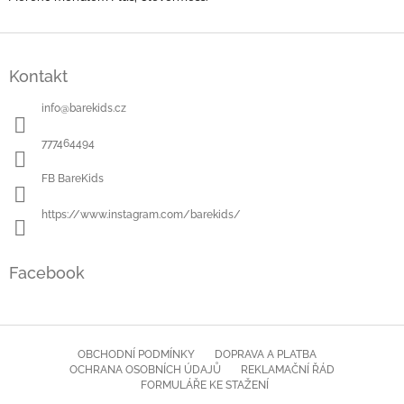
Z
á
Kontakt
p
a
info
@
barekids.cz
t
í
777464494
FB BareKids
https://www.instagram.com/barekids/
Facebook
OBCHODNÍ PODMÍNKY
DOPRAVA A PLATBA
OCHRANA OSOBNÍCH ÚDAJŮ
REKLAMAČNÍ ŘÁD
FORMULÁŘE KE STAŽENÍ