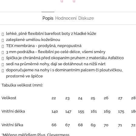
Twitter
Facebook
Popis
Hodnocení
Diskuze
lehké, plně flexibilní barefoot boty z hladké kůže
zateplené umělou kožešinou
TEX membrána - prodyšná, nepropustná
3 mm podrážka - flexibilní po celé délce, všemi směry
špička je chráněná před okopaním pruhem z materiálu Asfaltico
sedí na průměrné nohy, dají se dotáhnout na nižší nárt
doporučujeme na nohy i s dominantním palcem či ploutvičkou,
prostorné ve špičce
Tabulka velikost (mm):
Velikost
22
23
24
25
26
27
28
Vnitřní délka
140
147
155
161
169
175
18
Vnitřní šířka
66
67
68
69
70
71
72
*Měřeno měřidlem Plus, Clevermess.