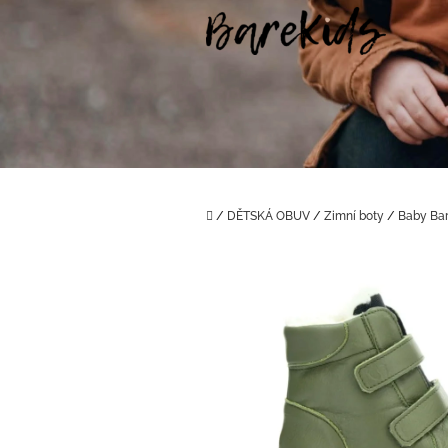
Přejít
na
obsah
Domů
/
DĚTSKÁ OBUV
/
Zimní boty
/
Baby Ba