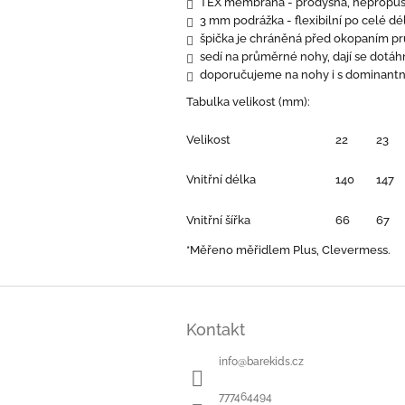
TEX membrána - prodyšná, nepropu
3 mm podrážka - flexibilní po celé d
špička je chráněná před okopaním pr
sedí na průměrné nohy, dají se dotáhn
doporučujeme na nohy i s dominantní
Tabulka velikost (mm):
Velikost
22
23
Vnitřní délka
140
147
Vnitřní šířka
66
67
*Měřeno měřidlem Plus, Clevermess.
Z
á
Kontakt
p
a
info
@
barekids.cz
t
í
777464494