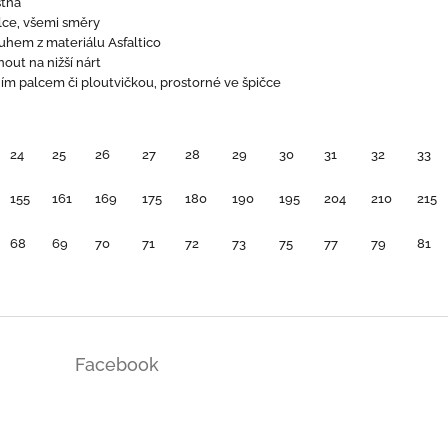
stná
élce, všemi směry
uhem z materiálu Asfaltico
out na nižší nárt
m palcem či ploutvičkou, prostorné ve špičce
24
25
26
27
28
29
30
31
32
33
155
161
169
175
180
190
195
204
210
215
68
69
70
71
72
73
75
77
79
81
Facebook