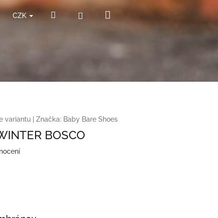
Nákupní
Hledat
Přihlášení
CZK
košík
e variantu
|
Značka:
Baby Bare Shoes
 WINTER BOSCO
nocení