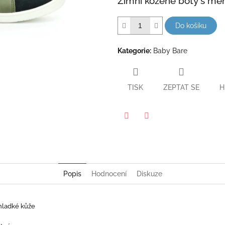
Zimní kožené boty s m
hvězdiček.
Do košíku
Kategorie
:
Baby Bare
TISK
ZEPTAT SE
H
Twitter
Facebook
Popis
Hodnocení
Diskuze
 hladké kůže