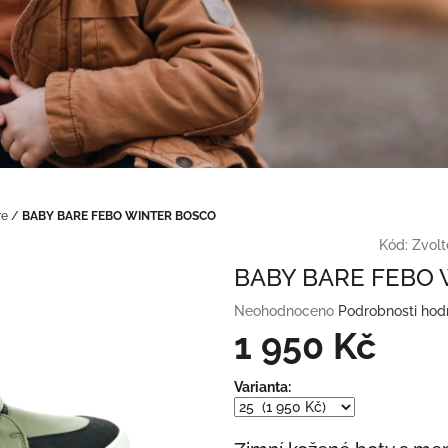
re
/
BABY BARE FEBO WINTER BOSCO
Kód:
Zvolt
BABY BARE FEBO
Průměrné
Neohodnoceno
Podrobnosti hod
hodnocení
1 950 Kč
produktu
je
Měrná
Varianta:
0,0
cena:
z
5