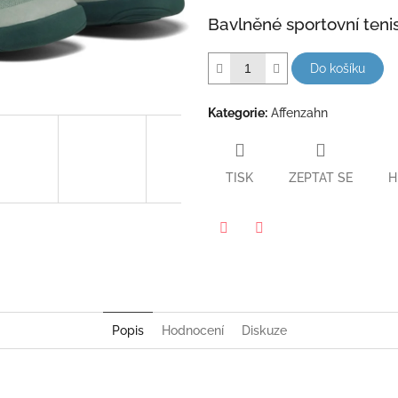
5
Bavlněné sportovní teni
hvězdiček.
Do košíku
Kategorie
:
Affenzahn
TISK
ZEPTAT SE
H
Twitter
Facebook
Popis
Hodnocení
Diskuze