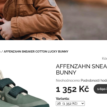
n
/
AFFENZAHN SNEAKER COTTON LUCKY BUNNY
Kó
AFFENZAHN SNEA
BUNNY
Průměrné
Neohodnoceno
Podrobnosti hod
hodnocení
1 352 Kč
1 690
produktu
je
Měrná
Varianta:
0,0
cena:
z