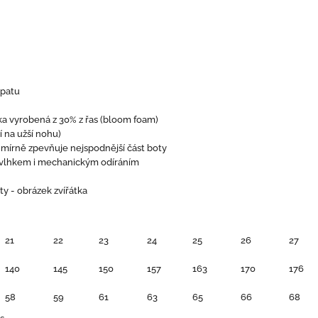
patu
žka vyrobená z 30% z řas (bloom foam)
 na užší nohu)
mírně zpevňuje nejspodnější část boty
 vlhkem i mechanickým odíráním
ty - obrázek zvířátka
21
22
23
24
25
26
27
140
145
150
157
163
170
176
58
59
61
63
65
66
68
s.