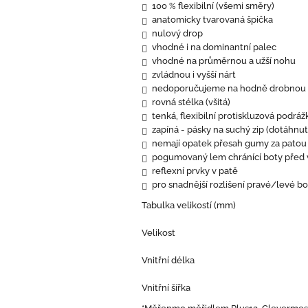
100 % flexibilní (všemi směry)
anatomicky tvarovaná špička
nulový drop
vhodné i na dominantní palec
vhodné na průměrnou a užší nohu
zvládnou i vyšší nárt
nedoporučujeme na hodně drobnou 
rovná stélka (všitá)
tenká, flexibilní protiskluzová podrá
zapíná - pásky na suchý zip (
dotáhnutí
nemají opatek přesah gumy za patou 
pogumovaný lem chránící boty před
reflexní prvky v patě
pro snadnější rozlišení pravé/levé bo
Tabulka velikostí (mm)
Velikost
Vnitřní délka
Vnitřní šířka
*Měřenmo měřidlem Plus12, Clevermes