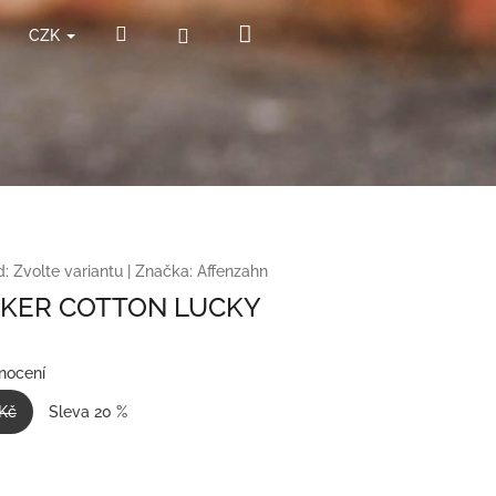
Nákupní
Hledat
Přihlášení
CZK
košík
d:
Zvolte variantu
|
Značka:
Affenzahn
KER COTTON LUCKY
nocení
 Kč
Sleva 20 %