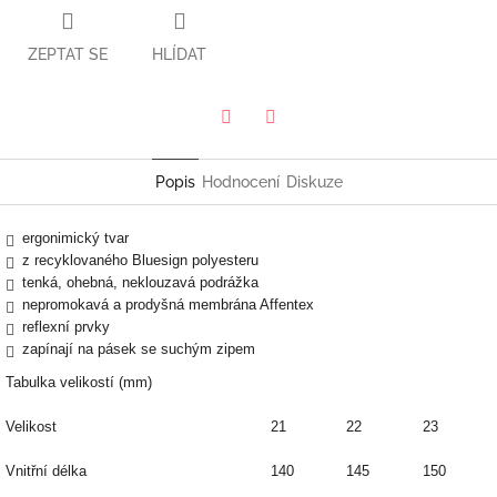
ZEPTAT SE
HLÍDAT
Twitter
Facebook
Popis
Hodnocení
Diskuze
ergonimický tvar
z recyklovaného Bluesign polyesteru
tenká, ohebná, neklouzavá podrážka
nepromokavá a prodyšná membrána Affentex
reflexní prvky
zapínají na pásek se suchým zipem
Tabulka velikostí (mm)
Velikost
21
22
23
Vnitřní délka
140
145
150