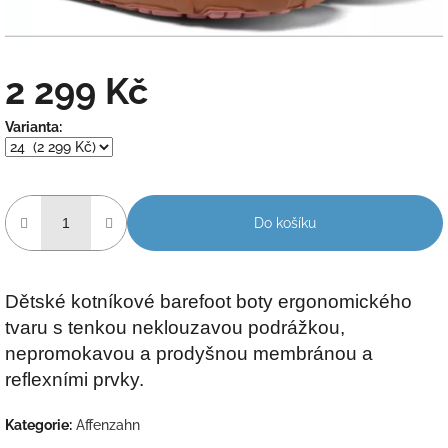
2 299 Kč
Měrná
Varianta:
cena:
Do košíku
Dětské kotníkové barefoot boty ergonomického
tvaru s tenkou neklouzavou podrážkou,
nepromokavou a prodyšnou membránou a
reflexními prvky.
Kategorie
:
Affenzahn