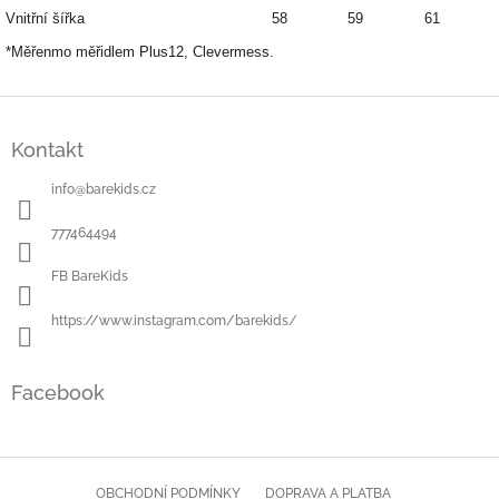
Vnitřní šířka
58
59
61
*Měřenmo měřidlem Plus12, Clevermess.
Z
á
Kontakt
p
a
info
@
barekids.cz
t
í
777464494
FB BareKids
https://www.instagram.com/barekids/
Facebook
OBCHODNÍ PODMÍNKY
DOPRAVA A PLATBA