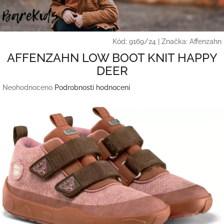
Přejít
na
obsah
Kód:
9169/24
|
Značka:
Affenzahn
AFFENZAHN LOW BOOT KNIT HAPPY
DEER
Průměrné
Neohodnoceno
Podrobnosti hodnocení
hodnocení
produktu
je
0,0
z
5
hvězdiček.