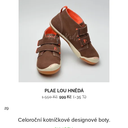
p
o
i
d
s
u
p
k
r
t
o
ů
d
u
k
t
ů
PLAE LOU HNĚDÁ
1 550 Kč
999 Kč
(–35 %)
29
Celoroční kotníčkové designové boty.