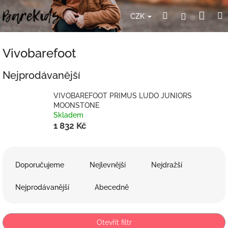
Přejít
Nák
Hledat
Přihlášení
na
CZK
obsah
koší
Vivobarefoot
Nejprodávanější
VIVOBAREFOOT PRIMUS LUDO JUNIORS
MOONSTONE
Skladem
1 832 Kč
Ř
a
Doporučujeme
Nejlevnější
Nejdražší
z
e
Nejprodávanější
Abecedně
n
í
p
Otevřít filtr