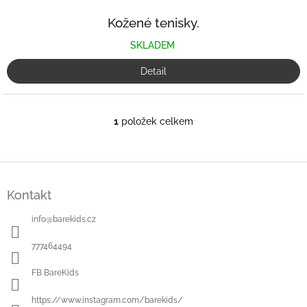
Kožené tenisky.
SKLADEM
Detail
1
položek celkem
O
v
l
á
Z
d
á
a
Kontakt
p
c
a
í
info
@
barekids.cz
t
p
í
r
777464494
v
k
FB BareKids
y
v
https://www.instagram.com/barekids/