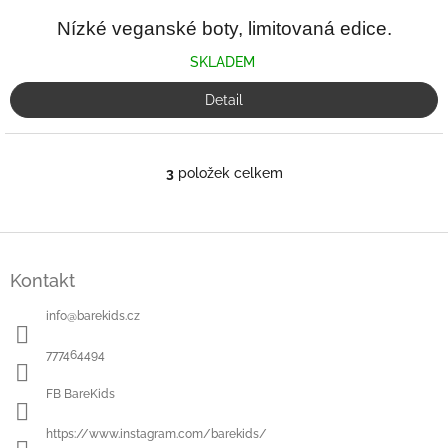
Nízké veganské boty, limitovaná edice.
SKLADEM
Detail
3
položek celkem
O
v
l
á
Z
d
á
a
Kontakt
p
c
a
í
info
@
barekids.cz
t
p
í
r
777464494
v
k
FB BareKids
y
v
https://www.instagram.com/barekids/
ý