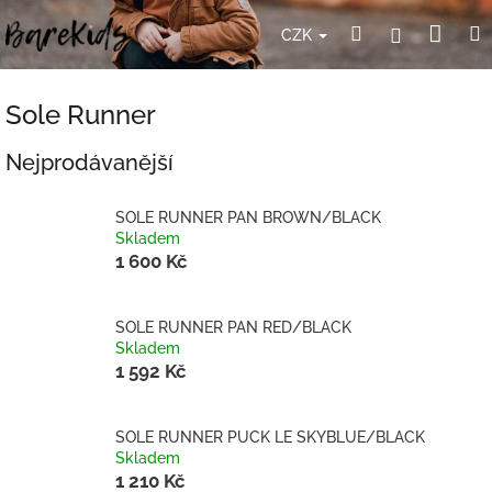
Přejít
Nák
Hledat
Přihlášení
na
CZK
obsah
koší
Sole Runner
Nejprodávanější
SOLE RUNNER PAN BROWN/BLACK
Skladem
1 600 Kč
SOLE RUNNER PAN RED/BLACK
Skladem
1 592 Kč
SOLE RUNNER PUCK LE SKYBLUE/BLACK
Skladem
1 210 Kč