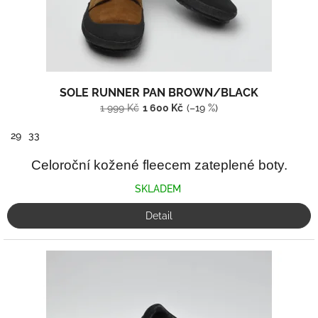
k
t
ů
SOLE RUNNER PAN BROWN/BLACK
1 999 Kč
1 600 Kč
(–19 %)
29
33
Celoroční kožené fleecem zateplené boty.
SKLADEM
Detail