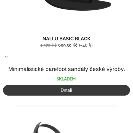
k
t
ů
NALLU BASIC BLACK
1 370 Kč
699,30 Kč
(–48 %)
41
Minimalistické barefoot sandály české výroby.
SKLADEM
Detail