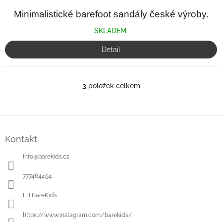
Minimalistické barefoot sandály české výroby.
SKLADEM
Detail
3
položek celkem
O
v
l
á
Z
d
á
a
Kontakt
p
c
a
í
info
@
barekids.cz
t
p
í
r
777464494
v
k
FB BareKids
y
v
https://www.instagram.com/barekids/
ý