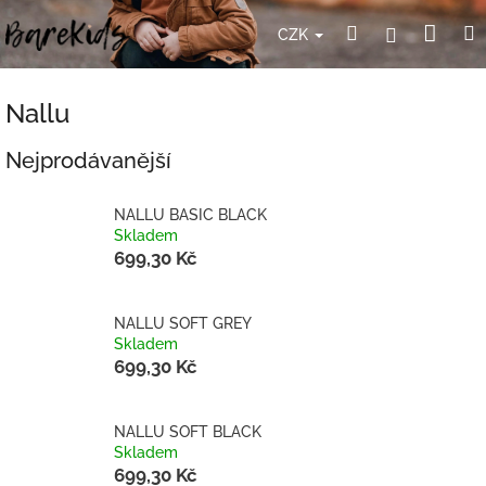
Přejít
Nák
Hledat
Přihlášení
na
CZK
obsah
koší
Nallu
Nejprodávanější
NALLU BASIC BLACK
Skladem
699,30 Kč
NALLU SOFT GREY
Skladem
699,30 Kč
NALLU SOFT BLACK
Skladem
699,30 Kč