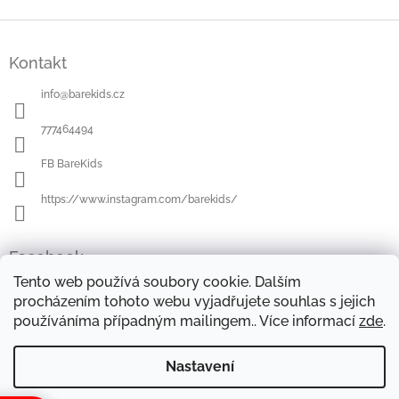
Z
á
Kontakt
p
a
info
@
barekids.cz
t
í
777464494
FB BareKids
https://www.instagram.com/barekids/
Facebook
Tento web používá soubory cookie. Dalším
procházením tohoto webu vyjadřujete souhlas s jejich
používáníma případným mailingem.. Více informací
zde
.
OBCHODNÍ PODMÍNKY
DOPRAVA A PLATBA
OCHRANA OSOBNÍCH ÚDAJŮ
REKLAMAČNÍ ŘÁD
Nastavení
FORMULÁŘE KE STAŽENÍ