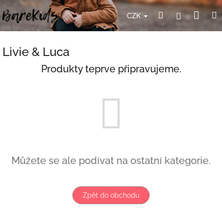
Přejít
Nák
Hledat
Přihlášení
na
CZK
obsah
koší
Livie & Luca
Produkty teprve připravujeme.
Můžete se ale podívat na ostatní kategorie.
Zpět do obchodu