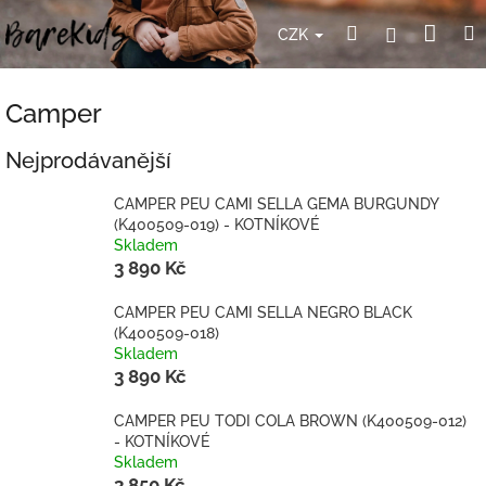
Přejít
Nák
Hledat
Přihlášení
na
CZK
obsah
koší
Camper
Nejprodávanější
CAMPER PEU CAMI SELLA GEMA BURGUNDY
(K400509-019) - KOTNÍKOVÉ
Skladem
3 890 Kč
CAMPER PEU CAMI SELLA NEGRO BLACK
(K400509-018)
Skladem
3 890 Kč
CAMPER PEU TODI COLA BROWN (K400509-012)
- KOTNÍKOVÉ
Skladem
3 850 Kč