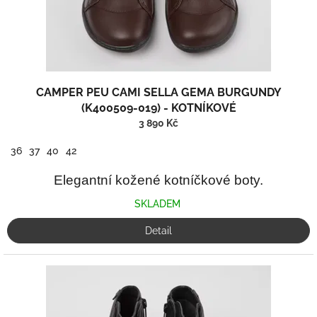
k
t
ů
CAMPER PEU CAMI SELLA GEMA BURGUNDY
(K400509-019) - KOTNÍKOVÉ
3 890 Kč
36
37
40
42
Elegantní kožené kotníčkové boty.
SKLADEM
Detail