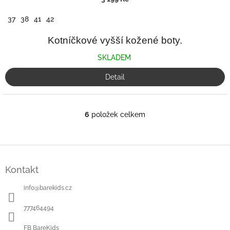
37
38
41
42
Kotníčkové vyšší kožené boty.
SKLADEM
Detail
6
položek celkem
O
v
l
á
Z
d
á
a
Kontakt
p
c
a
í
info
@
barekids.cz
t
p
í
r
777464494
v
k
FB BareKids