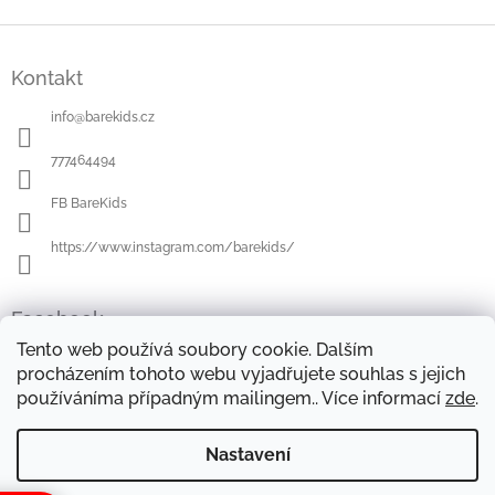
Z
á
Kontakt
p
a
info
@
barekids.cz
t
í
777464494
FB BareKids
https://www.instagram.com/barekids/
Facebook
Tento web používá soubory cookie. Dalším
procházením tohoto webu vyjadřujete souhlas s jejich
používáníma případným mailingem.. Více informací
zde
.
OBCHODNÍ PODMÍNKY
DOPRAVA A PLATBA
OCHRANA OSOBNÍCH ÚDAJŮ
REKLAMAČNÍ ŘÁD
Nastavení
FORMULÁŘE KE STAŽENÍ