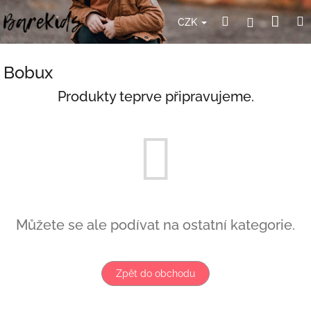
Přejít
Nák
Hledat
Přihlášení
na
CZK
obsah
koší
Bobux
Produkty teprve připravujeme.
Můžete se ale podívat na ostatní kategorie.
Zpět do obchodu