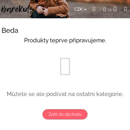
Přejít
Nák
Hledat
Přihlášení
na
CZK
obsah
koší
Beda
Produkty teprve připravujeme.
Můžete se ale podívat na ostatní kategorie.
Zpět do obchodu