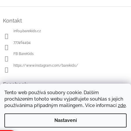
Z
á
Kontakt
p
a
info
@
barekids.cz
t
í
777464494
FB BareKids
https://www.instagram.com/barekids/
Facebook
Tento web používá soubory cookie. Dalším
procházením tohoto webu vyjadřujete souhlas s jejich
používáníma případným mailingem.. Více informací
zde
.
OBCHODNÍ PODMÍNKY
DOPRAVA A PLATBA
OCHRANA OSOBNÍCH ÚDAJŮ
REKLAMAČNÍ ŘÁD
Nastavení
FORMULÁŘE KE STAŽENÍ