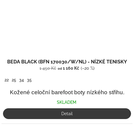
BEDA BLACK (BFN 170030/W/NL) - NÍZKÉ TENISKY
1 450 Kč
1 160 Kč
(–20 %)
od
22
25
34
35
Kožené celoční barefoot boty nízkého střihu.
SKLADEM
Detail