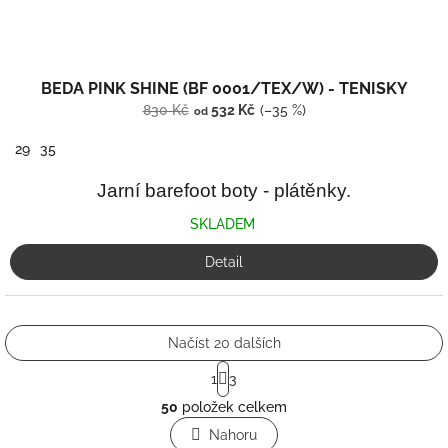
BEDA PINK SHINE (BF 0001/TEX/W) - TENISKY
830 Kč
532 Kč
(–35 %)
od
29
35
Jarní barefoot boty - plátěnky.
SKLADEM
Detail
Načíst 20 dalších
S
1
3
t
O
r
50
položek celkem
v
á
l
Nahoru
n