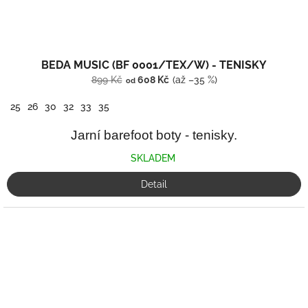
BEDA MUSIC (BF 0001/TEX/W) - TENISKY
899 Kč
608 Kč
(až –35 %)
od
25
26
30
32
33
35
Jarní barefoot boty - tenisky.
SKLADEM
Detail