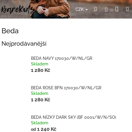
Přejít
Nák
Hledat
Přihlášení
na
CZK
obsah
koší
Beda
Nejprodávanější
BEDA NAVY 170030/W/NL/GR
Skladem
1 280 Kč
BEDA ROSE BFN 170030/W/NL/GR
Skladem
1 280 Kč
BEDA NÍZKÝ DARK SKY (BF 0001/W/N/SO)
Skladem
1 240 Kč
od