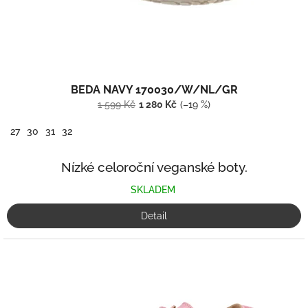
k
t
ů
BEDA NAVY 170030/W/NL/GR
1 599 Kč
1 280 Kč
(–19 %)
27
30
31
32
Nízké celoroční veganské boty.
SKLADEM
Detail