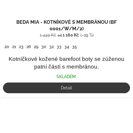
BEDA MIA - KOTNÍKOVÉ S MEMBRÁNOU (BF
0001/W/M/2)
1 449 Kč
1 160 Kč
(–19 %)
od
20
21
23
26
29
30
32
33
34
35
Kotníčkové kožené barefoot boty se zúženou
patní částí s membránou.
SKLADEM
Detail