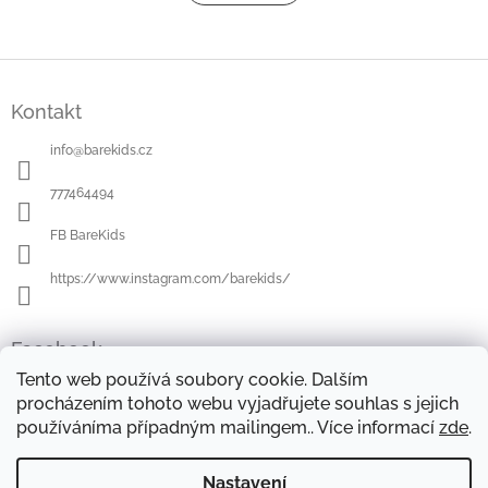
á
k
o
d
v
a
á
c
Z
n
í
á
í
p
Kontakt
p
r
a
v
info
@
barekids.cz
t
k
í
y
777464494
v
ý
FB BareKids
p
i
https://www.instagram.com/barekids/
s
u
Facebook
Tento web používá soubory cookie. Dalším
procházením tohoto webu vyjadřujete souhlas s jejich
používáníma případným mailingem.. Více informací
zde
.
OBCHODNÍ PODMÍNKY
DOPRAVA A PLATBA
OCHRANA OSOBNÍCH ÚDAJŮ
REKLAMAČNÍ ŘÁD
Nastavení
FORMULÁŘE KE STAŽENÍ