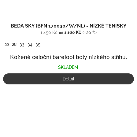
BEDA SKY (BFN 170030/W/NL) - NÍZKÉ TENISKY
1 450 Kč
1 160 Kč
(–20 %)
od
22
28
33
34
35
Kožené celoční barefoot boty nízkého střihu.
SKLADEM
Detail