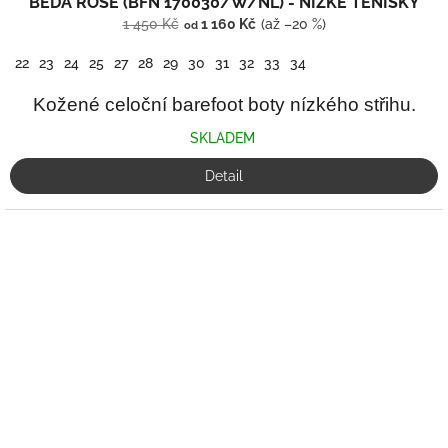
BEDA ROSE (BFN 170030/W/NL) - NÍZKÉ TENISKY
1 450 Kč
1 160 Kč
(až –20 %)
od
22
23
24
25
27
28
29
30
31
32
33
34
Kožené celoční barefoot boty nízkého střihu.
SKLADEM
Detail