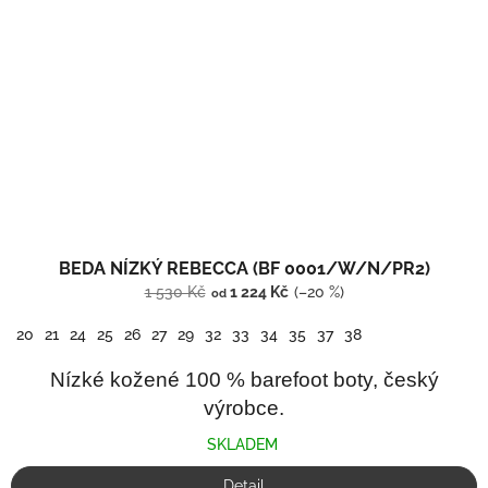
BEDA NÍZKÝ REBECCA (BF 0001/W/N/PR2)
1 530 Kč
1 224 Kč
(–20 %)
od
20
21
24
25
26
27
29
32
33
34
35
37
38
Nízké kožené 100 % barefoot boty, český
výrobce.
SKLADEM
Detail