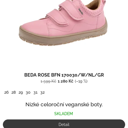
BEDA ROSE BFN 170030/W/NL/GR
1 599 Kč
1 280 Kč
(–19 %)
26
28
29
30
31
32
Nízké celoroční veganské boty.
SKLADEM
Detail