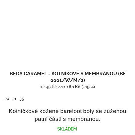
BEDA CARAMEL - KOTNÍKOVÉ S MEMBRÁNOU (BF
0001/W/M/2)
1 449 Kč
1 160 Kč
(–19 %)
od
20
21
35
Kotníčkové kožené barefoot boty se zúženou
patní částí s membránou.
SKLADEM