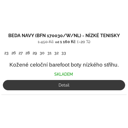
BEDA NAVY (BFN 170030/W/NL) - NÍZKÉ TENISKY
1 450 Kč
1 160 Kč
(–20 %)
od
23
26
27
28
29
30
31
32
33
Kožené celoční barefoot boty nízkého střihu.
SKLADEM
Detail