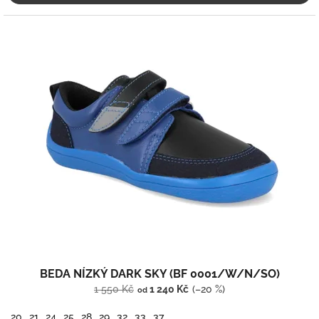
BEDA NÍZKÝ DARK SKY (BF 0001/W/N/SO)
1 550 Kč
1 240 Kč
(–20 %)
od
20
21
24
25
28
29
32
33
37