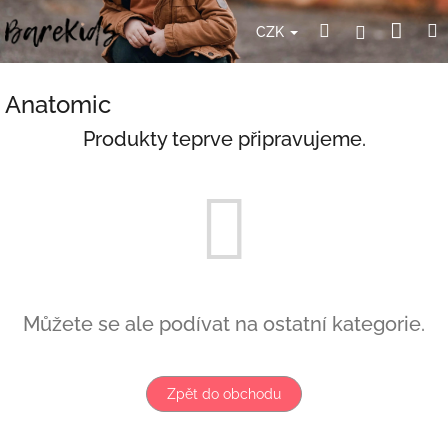
Přejít
Nák
Hledat
Přihlášení
na
CZK
obsah
koší
Anatomic
Produkty teprve připravujeme.
Můžete se ale podívat na ostatní kategorie.
Zpět do obchodu