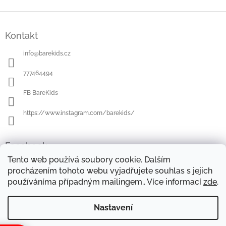
Z
á
Kontakt
p
a
info
@
barekids.cz
t
í
777464494
FB BareKids
https://www.instagram.com/barekids/
Facebook
Tento web používá soubory cookie. Dalším
procházením tohoto webu vyjadřujete souhlas s jejich
používáníma případným mailingem.. Více informací
zde
.
OBCHODNÍ PODMÍNKY
DOPRAVA A PLATBA
OCHRANA OSOBNÍCH ÚDAJŮ
REKLAMAČNÍ ŘÁD
Nastavení
FORMULÁŘE KE STAŽENÍ