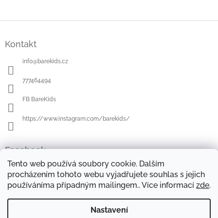
v
l
á
Z
d
á
a
Kontakt
p
c
a
í
info
@
barekids.cz
t
p
í
r
777464494
v
k
FB BareKids
y
v
https://www.instagram.com/barekids/
ý
p
i
Facebook
s
u
Tento web používá soubory cookie. Dalším
procházením tohoto webu vyjadřujete souhlas s jejich
používáníma případným mailingem.. Více informací
zde
.
OBCHODNÍ PODMÍNKY
DOPRAVA A PLATBA
OCHRANA OSOBNÍCH ÚDAJŮ
REKLAMAČNÍ ŘÁD
Nastavení
FORMULÁŘE KE STAŽENÍ