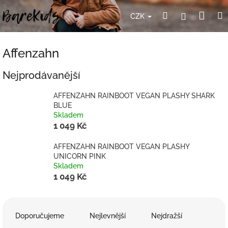
Přejít
Nák
Hledat
Přihlášení
na
CZK
obsah
koší
Affenzahn
Nejprodávanější
AFFENZAHN RAINBOOT VEGAN PLASHY SHARK
BLUE
Skladem
1 049 Kč
AFFENZAHN RAINBOOT VEGAN PLASHY
UNICORN PINK
Skladem
1 049 Kč
Ř
a
Doporučujeme
Nejlevnější
Nejdražší
z