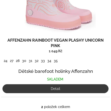
AFFENZAHN RAINBOOT VEGAN PLASHY UNICORN
PINK
1 049 Kč
24
27
28
30
31
32
33
34
35
Dětské barefoot holinky Affenzahn
SKLADEM
Detail
2
položek celkem
O